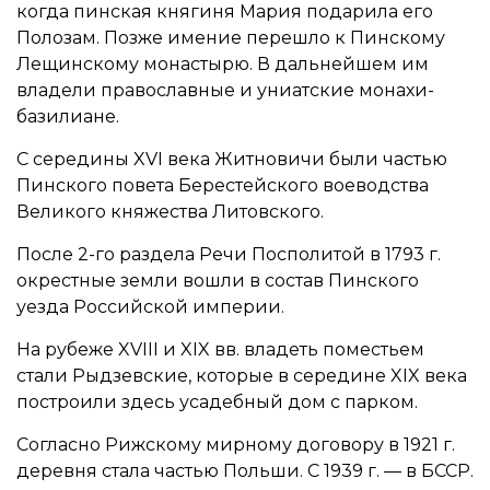
когда пинская княгиня Мария подарила его
Полозам. Позже имение перешло к Пинскому
Лещинскому монастырю. В дальнейшем им
владели православные и униатские монахи-
базилиане.
С середины XVI века Житновичи были частью
Пинского повета Берестейского воеводства
Великого княжества Литовского.
После 2-го раздела Речи Посполитой в 1793 г.
окрестные земли вошли в состав Пинского
уезда Российской империи.
На рубеже XVIII и XIX вв. владеть поместьем
стали Рыдзевские, которые в середине XIX века
построили здесь усадебный дом с парком.
Согласно Рижскому мирному договору в 1921 г.
деревня стала частью Польши. С 1939 г. — в БССР.