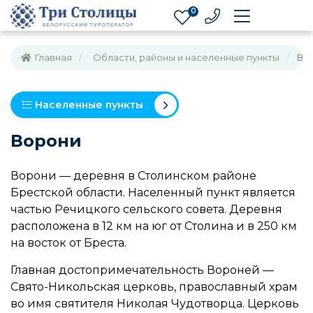
0
Главная
Области, районы и населенные пункты
Во
Населенные пункты
Ворони
Ворони — деревня в Столинском районе
Брестской области. Населенный пункт является
частью Речицкого сельского совета. Деревня
расположена в 12 км на юг от Столина и в 250 км
на восток от Бреста.
Главная достопримечательность Вороней —
Свято-Никольская церковь, православный храм
во имя святителя Николая Чудотворца. Церковь