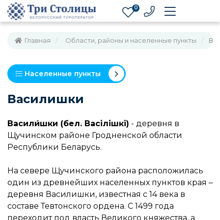
0
Главная
Области, районы и населенные пункты
Ва
Населенные пункты
Василишки
Васили́шки (бел. Васілішкі)
- деревня в
Щучинском районе Гродненской области
Республики Беларусь.
На севере Щучинского района расположилась
один из древнейших населенных пунктов края –
деревня Василишки, известная с 14 века в
составе Тевтонского ордена. С 1499 года
переходит под власть Великого княжества, а