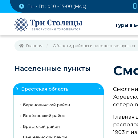
Пн. - Пт.: с 10 - 17-00 (Мск.)
Туры в Б
Главная
Области, районы и населенные пункты
См
Населенные пункты
Брестская область
Смоляни
Хоревско
северо-в
Барановичский район
Берёзовский район
Главная 
располож
Брестский район
1903 г. 
Ганцевичский район