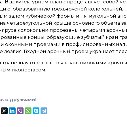
а. В архитектурном плане представляет собой 
цию, образованную трехъярусной колокольней, п
ым залом кубической формы и пятиугольной ап
 на четырехугольной крыше основного объема з
о яруса колокольни прорезаны четырьмя арочн
рованные концы, образующие зубчатый край гр
и оконными проемами в профилированных наличн
е лезвия. Входной арочный проем украшает пла
и трапезная открываются в зал широкими арочн
ным иконостасом.
ь с друзьями!