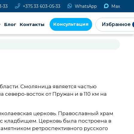
3-33
+375 33 603-05-33
WhatsApp
Max
Консультация
Блог
Контакты
Избранное
ласти. Смоляница является частью
а северо-восток от Пружан и в 110 км на
иколаевская церковь. Православный храм
с кладбищем. Церковь была построена в
я памятником ретроспективного русского