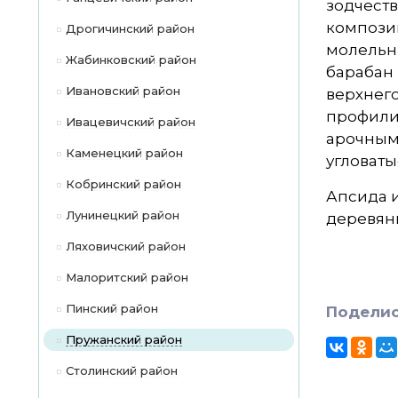
зодчеств
компози
Дрогичинский район
молельн
Жабинковский район
барабан
Ивановский район
верхнег
профили
Ивацевичский район
арочным
Каменецкий район
угловаты
Кобринский район
Апсида 
Лунинецкий район
деревян
Ляховичский район
Малоритский район
Пинский район
Поделис
Пружанский район
Столинский район