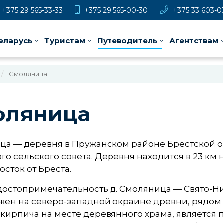
+375 29 565-33-33
+375 29 565-00-30
+375 33 603-0
еларусь
Туристам
Путеводитель
Агентствам
Смоляница
оляница
ца — деревня в Пружанском районе Брестской об
го сельского совета. Деревня находится в 23 км н
осток от Бреста.
достопримечательность д. Смоляница — Свято-Н
ен на северо-западной окраине древни, рядом 
из кирпича на месте деревянного храма, являетс