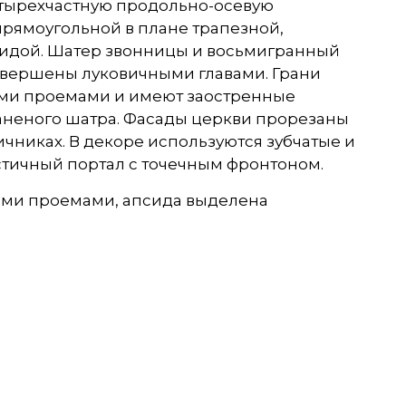
четырехчастную продольно-осевую
рямоугольной в плане трапезной,
сидой. Шатер звонницы и восьмигранный
авершены луковичными главами. Грани
ыми проемами и имеют заостренные
аненого шатра. Фасады церкви прорезаны
иках. В декоре используются зубчатые и
стичный портал с точечным фронтоном.
ыми проемами, апсида выделена