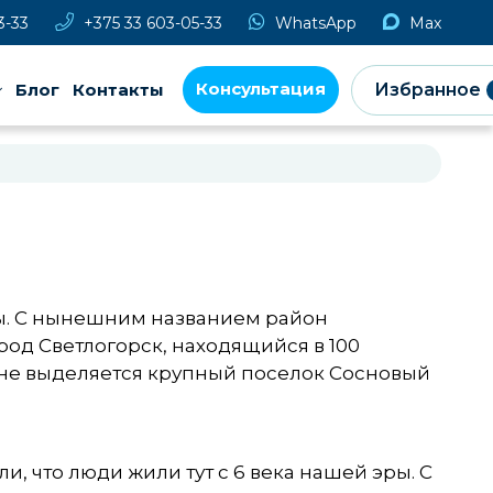
3-33
+375 33 603-05-33
WhatsApp
Max
Консультация
Блог
Контакты
Избранное
ы. С нынешним названием район
род Светлогорск, находящийся в 100
йоне выделяется крупный поселок Сосновый
, что люди жили тут с 6 века нашей эры. С