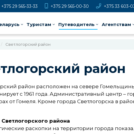
+375 29 565-33-33
+375 29 565-00-30
+375 33 603-0
еларусь
Туристам
Путеводитель
Агентствам
Светлогорский район
тлогорский район
орский район расположен на севере Гомельщин
ирует с 1961 года. Административный центр – го
ах от Гомеля. Кроме города Светлогорска в ра
 Светлогорского района
ические раскопки на территории города показали