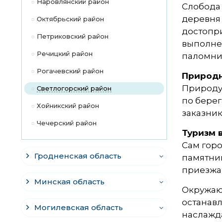
Наровлянский район
Слобода 
деревня
Октябрьский район
достопри
Петриковский район
выполнен
Речицкий район
паломни
Рогачевский район
Природн
Природу
Светлогорский район
по берег
Хойникский район
заказник
Чечерский район
Туризм 
Сам горо
Гродненская область
памятни
приезжаю
Минская область
Окружаю
останавл
Могилевская область
наслажд