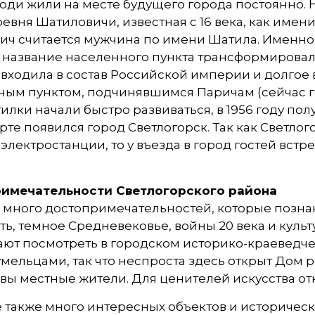
люди жили на месте будущего города постоянно.
евня Шатиловичи, известная с 16 века, как име
ч считается мужчина по имени Шатила. Именно 
название населенного пункта трансформировалос
входила в состав Российской империи и долгое
ным пунктом, подчинявшимся Паричам (сейчас го
илки начали быстро развиваться, в 1956 году полу
арте появился город Светлогорск. Так как Светло
электростанции, то у въезда в город гостей вст
имечательности Светлогорского района
 много достопримечательностей, которые познако
ь, темное Средневековье, войны 20 века и культ
ют посмотреть в городском историко-краеведче
мельцами, так что неспроста здесь открыт Дом 
вы местные жители. Для ценителей искусства от
 также много интересных объектов и историческ