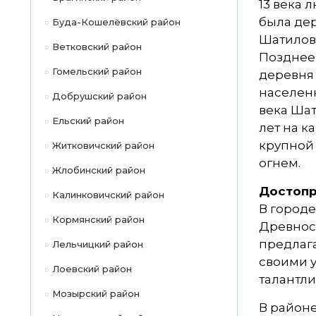
13 века 
была дер
Буда-Кошелёвский район
Шатилови
Ветковский район
Позднее 
Гомельский район
деревня 
населен
Добрушский район
века Шат
Ельский район
лет на к
крупной 
Житковичский район
огнем.
Жлобинский район
Достопр
Калинковичский район
В городе
Кормянский район
Древност
предлага
Лельчицкий район
своими у
Лоевский район
талантли
Мозырский район
В районе