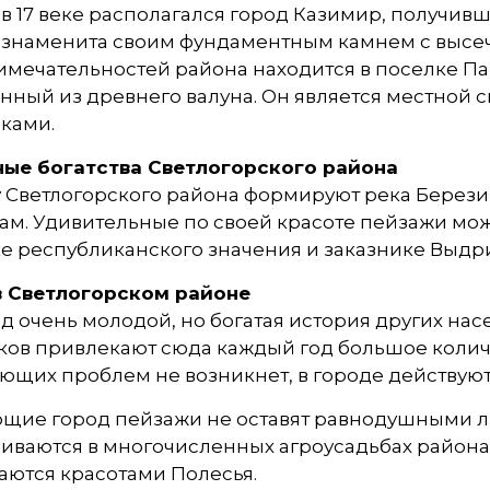
в 17 веке располагался город Казимир, получив
 знаменита своим фундаментным камнем с высеч
мечательностей района находится в поселке Па
ный из древнего валуна. Он является местной с
ками.
ые богатства Светлогорского района
 Светлогорского района формируют река Берези
ам. Удивительные по своей красоте пейзажи мо
е республиканского значения и заказнике Выдр
в Светлогорском районе
д очень молодой, но богатая история других на
ков привлекают сюда каждый год большое колич
щих проблем не возникнет, в городе действуют
щие город пейзажи не оставят равнодушными лю
иваются в многочисленных агроусадьбах района, 
аются красотами Полесья.