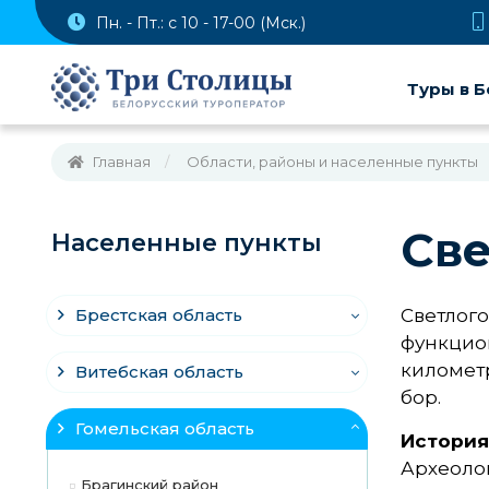
Пн. - Пт.: с 10 - 17-00 (Мск.)
Туры в Б
Главная
Области, районы и населенные пункты
Све
Населенные пункты
Брестская область
Светлог
функцион
километр
Витебская область
бор.
Гомельская область
История
Археолог
Брагинский район