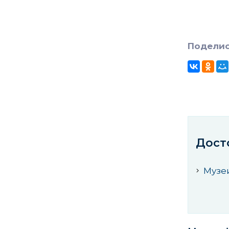
Поделис
Дост
Музе