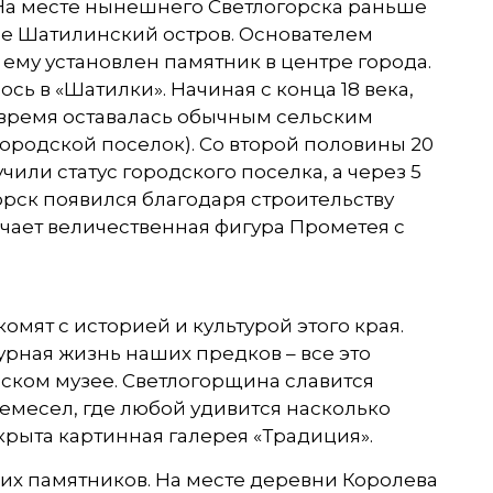
 На месте нынешнего Светлогорска раньше
ние Шатилинский остров. Основателем
ему установлен памятник в центре города.
ь в «Шатилки». Начиная с конца 18 века,
 время оставалась обычным сельским
родской поселок). Со второй половины 20
чили статус городского поселка, а через 5
горск появился благодаря строительству
речает величественная фигура Прометея с
мят с историей и культурой этого края.
урная жизнь наших предков – все это
ском музее. Светлогорщина славится
ремесел, где любой удивится насколько
крыта картинная галерея «Традиция».
их памятников. На месте деревни Королева