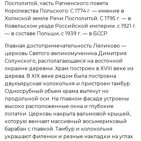
Посполитой, часть Ратненского повета
Королевства Польского. С 1774 г. — имение в
Холмской земле Речи Посполитой. С 1795 г. — в
Ковельском уезде Российской империи. с 1921 г.
— в составе Польши, с 1939 г. — в БССР.
Главная достопримечательность Леликово —
церковь Святого великомученика Димитрия
Солунского, располагающаяся на восточной
окраине деревни. Храм построен в XVIII веке из
дерева. В XIX веке рядом была построена
двухъярусная колокольня и пристроен тамбур.
Односрубный объем храма вытянут но
продольной оси. На главном фасаде устроены
высоко расположенные окна и глубокие
лопатки. Церковь накрыта вальмовой крышей,
которую венчает массивный восьмериковый
барабан с главкой. Тамбур и колокольня
украшают филенки и резные накладки на углах.