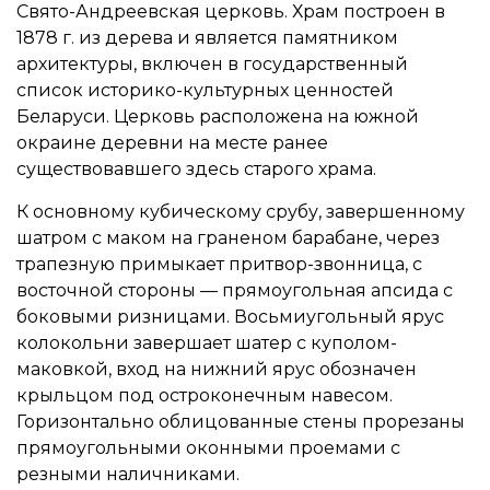
Свято-Андреевская церковь. Храм построен в
1878 г. из дерева и является памятником
архитектуры, включен в государственный
список историко-культурных ценностей
Беларуси. Церковь расположена на южной
окраине деревни на месте ранее
существовавшего здесь старого храма.
К основному кубическому срубу, завершенному
шатром с маком на граненом барабане, через
трапезную примыкает притвор-звонница, с
восточной стороны — прямоугольная апсида с
боковыми ризницами. Восьмиугольный ярус
колокольни завершает шатер с куполом-
маковкой, вход на нижний ярус обозначен
крыльцом под остроконечным навесом.
Горизонтально облицованные стены прорезаны
прямоугольными оконными проемами с
резными наличниками.