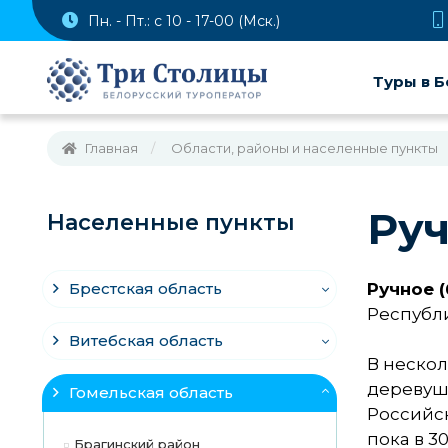
Пн. - Пт.: с 10 - 17-00 (Мск.)
Туры в Б
Главная
Области, районы и населенные пункты
Ру
Населенные пункты
Брестская область
Ручное (
Республи
Витебская область
В неско
деревушк
Гомельская область
Российск
пока в 3
Брагинский район