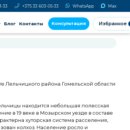
3-33
+375 33 603-05-33
WhatsApp
Max
Консультация
Блог
Контакты
Избранное
те Лельчицкого района Гомельской области
ельчицы находится небольшая полесская
ие в 19 веке в Мозырском уезде в составе
рактерна хуторская система расселения,
азован колхоз. Население росло и