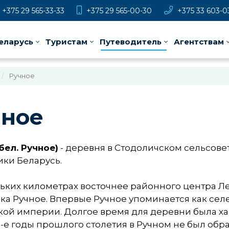
+375 29 565-33-33
+375 29 565-00-30
+375 33 603-0
еларусь
Туристам
Путеводитель
Агентствам
Ручное
чное
бел. Ручное)
- деревня в Стодоличском сельсове
ки Беларусь.
льких километрах восточнее районного центра Л
а Ручное. Впервые Ручное упоминается как селен
ой империи. Долгое время для деревни была ха
0-е годы прошлого столетия в Ручном не был обр