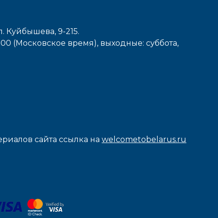
л. Куйбышева, 9-215.
7-00 (Московское время), выходные: cуббота,
риалов сайта ссылка на
welcometobelarus.ru