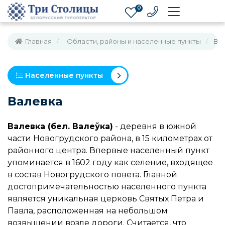
0
Главная
Области, районы и населенные пункты
Ва
Населенные пункты
Валевка
Валевка (бел. Валеўка)
- деревня в южной
части Новогрудского района, в 15 километрах от
районного центра. Впервые населенный пункт
упоминается в 1602 году как селение, входящее
в состав Новогрудского повета. Главной
достопримечательностью населенного пункта
является уникальная церковь Святых Петра и
Павла, расположенная на небольшом
возвышении возле дороги. Считается, что