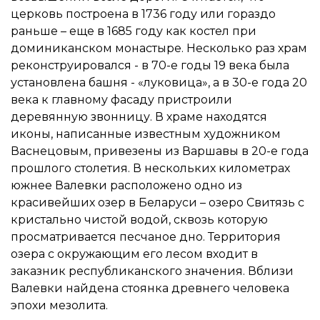
церковь построена в 1736 году или гораздо
раньше – еще в 1685 году как костел при
доминиканском монастыре. Несколько раз храм
реконструировался - в 70-е годы 19 века была
установлена башня - «луковица», а в 30-е года 20
века к главному фасаду пристроили
деревянную звонницу. В храме находятся
иконы, написанные известным художником
Васнецовым, привезены из Варшавы в 20-е года
прошлого столетия. В нескольких километрах
южнее Валевки расположено одно из
красивейших озер в Беларуси – озеро Свитязь с
кристально чистой водой, сквозь которую
просматривается песчаное дно. Территория
озера с окружающим его лесом входит в
заказник республиканского значения. Вблизи
Валевки найдена стоянка древнего человека
эпохи мезолита.