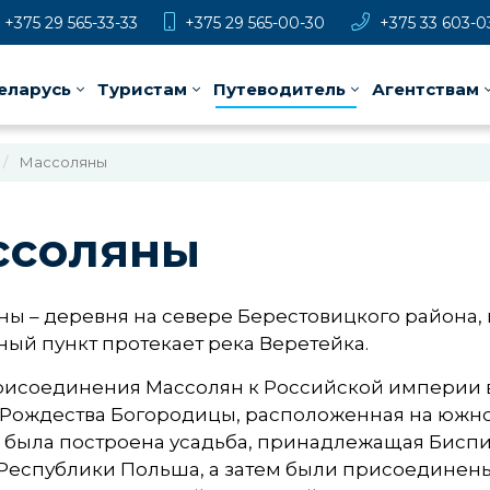
+375 29 565-33-33
+375 29 565-00-30
+375 33 603-0
еларусь
Туристам
Путеводитель
Агентствам
Массоляны
ссоляны
ы – деревня на севере Берестовицкого района, в
ый пункт протекает река Веретейка.
исоединения Массолян к Российской империи в 
Рождества Богородицы, расположенная на южной
 была построена усадьба, принадлежащая Биспин
 Республики Польша, а затем были присоединены 