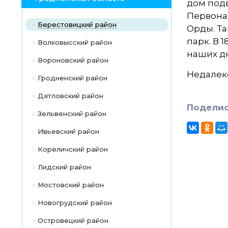
дом подв
Первона
Берестовицкий район
Орды. Т
парк. В 
Волковысский район
наших д
Вороновский район
Недалеко
Гродненский район
Дятловский район
Поделис
Зельвенский район
Ивьевский район
Кореличский район
Лидский район
Мостовский район
Новогрудский район
Островецкий район