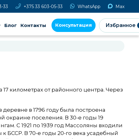
3-33
+375 33 603-05-33
WhatsApp
Max
Консультация
Блог
Контакты
Избранное
 17 километрах от районного центра. Через
деревне в 1796 году была построена
 окраине поселения. В 30-е годы 19
гам. С 1921 по 1939 год Массоляны входили
к БССР. В 70-е годы 20-го века усадебный