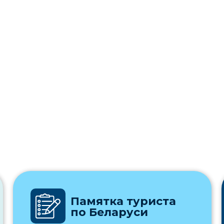
Памятка туриста
по Беларуси