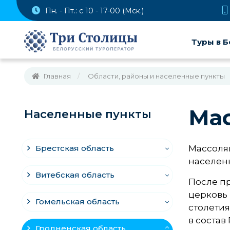
Пн. - Пт.: с 10 - 17-00 (Мск.)
Туры в Б
Главная
Области, районы и населенные пункты
Ма
Населенные пункты
Брестская область
Массолян
населенн
Витебская область
После пр
церковь 
Гомельская область
столетия
в состав
Гродненская область