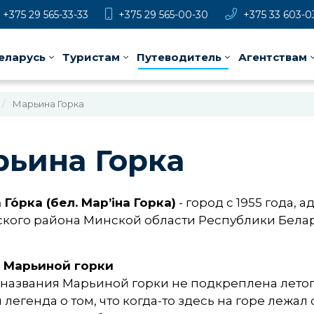
+375 29 565-33-33
+375 29 565-00-30
+375 33 603-0
еларусь
Туристам
Путеводитель
Агентствам
Марьина Горка
ьина Горка
 Го́рка (бел. Мар’іна Горка)
- город с 1955 года,
кого района Минской области Республики Белару
 Марьиной горки
 названия Марьиной горки не подкреплена лето
 легенда о том, что когда-то здесь на горе лежа