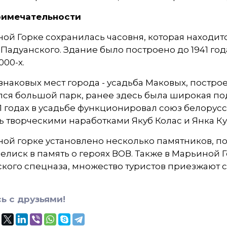
имечательности
ой Горке сохранилась часовня, которая находи
Падуанского. Здание было построено до 1941 го
000-х.
знаковых мест города - усадьба Маковых, построен
ся большой парк, ранее здесь была широкая под
941 годах в усадьбе функционировал союз белорус
 творческими наработками Якуб Колас и Янка Ку
ой горке установлено несколько памятников, п
белиск в память о героях ВОВ. Также в Марьиной
ского спецназа, множество туристов приезжают 
ь с друзьями!