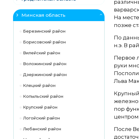
различны
варварск
Минская область
На мест
позже ст
Березинский район
По данны
Борисовский район
н.э. В р
Вилейский район
Первое л
Воложинский район
руки мно
Посполи
Дзержинский район
Льва Мак
Клецкий район
Крупный 
Копыльский район
железной
Крупский район
пор функ
центром 
Логойский район
После В
Любанский район
достаточ