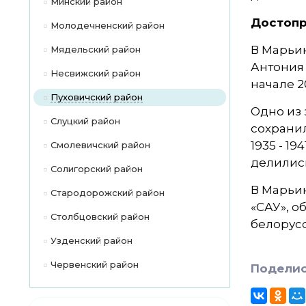
Минский район
Достопр
Молодечненский район
В Марьин
Мядельский район
Антония 
Несвижский район
начале 2
Пуховичский район
Одно из 
Слуцкий район
сохранил
1935 - 1
Смолевичский район
делились
Солигорский район
В Марьин
Стародорожский район
«САУ», о
Столбцовский район
белорус
Узденский район
Червенский район
Поделис