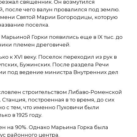
роезжал священник. Он возмутился
, после чего валун провалился под землю.
имени Святой Марии Богородицы, которую
название поселка.
Марьиной Горки появились еще в IX тыс. до
ьники племен дреговичей.
о к XVI веку. Поселок переходил из рук в
упских, Бужинских. После раздела Речи
рии под ведение министра Внутренних дел
условлен строительством Либаво-Роменской
 Станция, построенная в то время, до сих
но с тем, что именно Пуховичи были
ко в 1925 году.
н на 90%. Однако Марьина Горка была
тус районного центра.