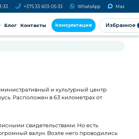
3-33
+375 33 603-05-33
WhatsApp
Max
Консультация
Блог
Контакты
Избранное
 административный и культурный центр
сь. Расположен в 63 километрах от
писными свидетельствами. Но есть
л огромный валун. Возле него проводились