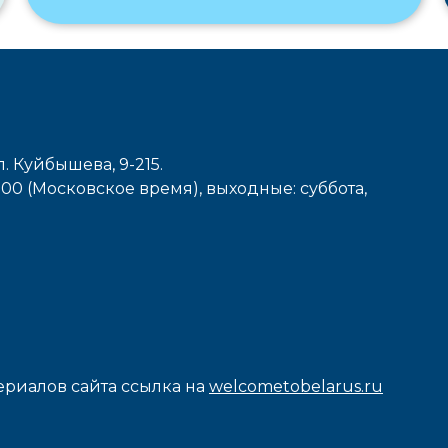
л. Куйбышева, 9-215.
7-00 (Московское время), выходные: cуббота,
риалов сайта ссылка на
welcometobelarus.ru