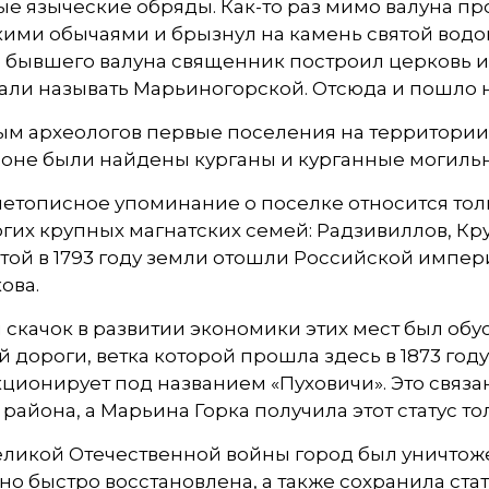
е языческие обряды. Как-то раз мимо валуна п
ими обычаями и брызнул на камень святой водой
е бывшего валуна священник построил церковь 
али называть Марьиногорской. Отсюда и пошло 
м археологов первые поселения на территории 
айоне были найдены курганы и курганные могил
етописное упоминание о поселке относится тольк
гих крупных магнатских семей: Радзивиллов, Кр
той в 1793 году земли отошли Российской импе
ова.
скачок в развитии экономики этих мест был об
 дороги, ветка которой прошла здесь в 1873 году.
ционирует под названием «Пуховичи». Это связа
района, а Марьина Горка получила этот статус толь
еликой Отечественной войны город был уничтоже
но быстро восстановлена, а также сохранила ста