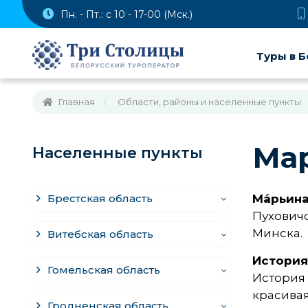
Пн. - Пт.: с 10 - 17-00 (Мск.)
Туры в Б
Главная
Области, районы и населенные пункты
Мар
Населенные пункты
Брестская область
Ма́рьина
Пуховичс
Минска.
Витебская область
История
Гомельская область
История
красивая
Гродненская область