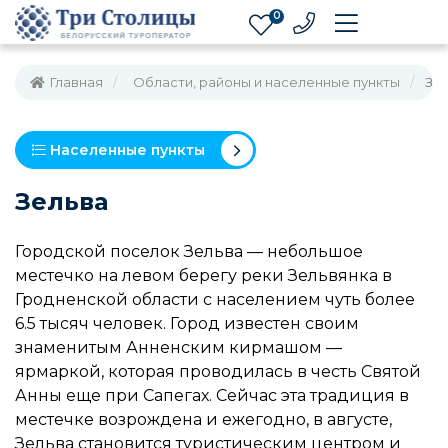
0
Главная
Области, районы и населенные пункты
Зе
Населенные пункты
Зельва
Городской поселок Зельва — небольшое
местечко на левом берегу реки Зельвянка в
Гродненской области с населением чуть более
6.5 тысяч человек. Город известен своим
знаменитым Анненским кирмашом —
ярмаркой, которая проводилась в честь Святой
Анны еще при Сапегах. Сейчас эта традиция в
местечке возрождена и ежегодно, в августе,
Зельва становится туристическим центром и