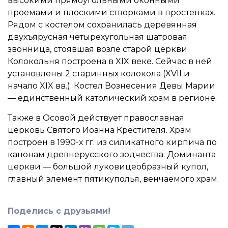
высокими прямоугольными оконными
проемами и плоскими створками в простенках.
Рядом с костелом сохранилась деревянная
двухъярусная четырехугольная шатровая
звонница, стоявшая возле старой церкви.
Колокольня построена в XIX веке. Сейчас в ней
установлены 2 старинных колокола (XVII и
начало XIX вв.). Костел Вознесения Девы Марии
— единственный католический храм в регионе.
Также в Осовой действует православная
церковь Святого Иоанна Крестителя. Храм
построен в 1990-х гг. из силикатного кирпича по
канонам древнерусского зодчества. Доминанта
церкви — большой луковицеобразный купол,
главный элемент пятикуполья, венчаемого храм.
Поделись с друзьями!