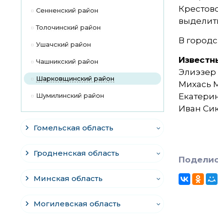
Крестово
Сенненский район
выделит
Толочинский район
В городс
Ушачский район
Известн
Чашникский район
Элиэзер 
Шарковщинский район
Михась М
Шумилинский район
Екатерин
Иван Си
Гомельская область
Гродненская область
Поделис
Минская область
Могилевская область