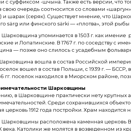
и с суффиксом -шчына. Также есть версии, что 
в свою очередь соотносится со словами «шаргун» 
) и шарак (серяк). Существует мнение, что Шарк
го särg или финского särki — «плотва», этой рыбы
Шарковщина упоминается в 1503 г. как имение р
кие и Лопатинские. В 1767 г. по соседству с им
ина — позже оно слилось с усадебным фольвар
. Шарковщина вошла в состав Российской империи
. поселок вошел в состав Польши, с 1939 г. — БССР
6 гг. поселок находился в Миорском районе, поз
римечательности Шарковщины
ению, в Шарковщине практически нету крупных 
имечательностей. Среди сохранившихся объекто
я церковь 1912 года постройки. Храм находится 
е Шарковщины расположена каменная церковь Вс
X века. Католики же молятся в возведенном из к