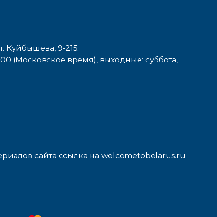
л. Куйбышева, 9-215.
7-00 (Московское время), выходные: cуббота,
риалов сайта ссылка на
welcometobelarus.ru