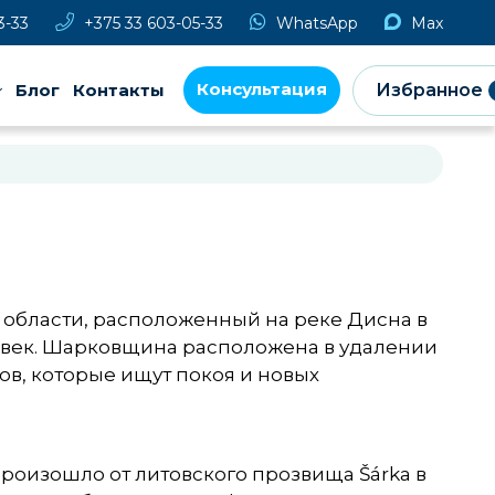
3-33
+375 33 603-05-33
WhatsApp
Max
Консультация
Блог
Контакты
Избранное
области, расположенный на реке Дисна в
человек. Шарковщина расположена в удалении
ов, которые ищут покоя и новых
оизошло от литовского прозвища Šárka в