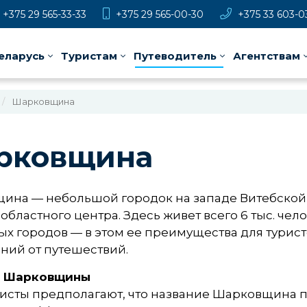
+375 29 565-33-33
+375 29 565-00-30
+375 33 603-0
еларусь
Туристам
Путеводитель
Агентствам
Шарковщина
рковщина
ина — небольшой городок на западе Витебской 
т областного центра. Здесь живет всего 6 тыс. 
ых городов — в этом ее преимущества для турист
ний от путешествий.
я Шарковщины
исты предполагают, что название Шарковщина пр