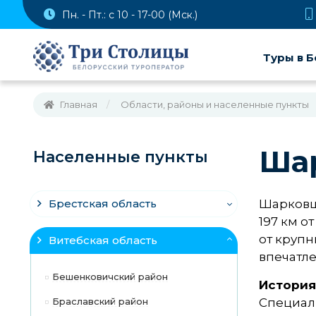
Пн. - Пт.: с 10 - 17-00 (Мск.)
Туры в Б
Главная
Области, районы и населенные пункты
Ша
Населенные пункты
Брестская область
Шарковщ
197 км о
от крупн
Витебская область
впечатле
Бешенковичский район
Истори
Браславский район
Специал