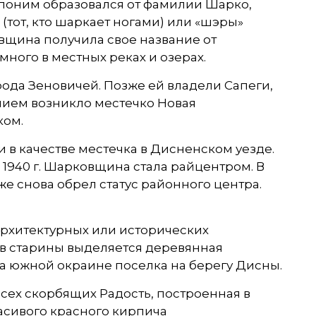
топоним образовался от фамилии Шарко,
(тот, кто шаркает ногами) или «шэры»
овщина получила свое название от
 много в местных реках и озерах.
ода Зеновичей. Позже ей владели Сапеги,
ением возникло местечко Новая
ком.
 в качестве местечка в Дисненском уезде.
, в 1940 г. Шарковщина стала райцентром. В
же снова обрел статус районного центра.
архитектурных или исторических
в старины выделяется деревянная
на южной окраине поселка на берегу Дисны.
ех скорбящих Радость, построенная в
расивого красного кирпича