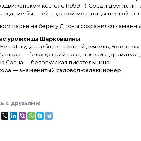
здвиженском костеле (1999 г.). Среди других 
ь здание бывшей водяной мельницы первой поло
ком парке на берегу Дисны сохранился каменны
ые уроженцы Шарковщины
Бен-Иегуда — общественный деятель, «отец сов
ашара — белорусский поэт, прозаик, драматург,
а Сосна — белорусская писательница;
кора — знаменитый садовод-селекционер.
ь с друзьями!