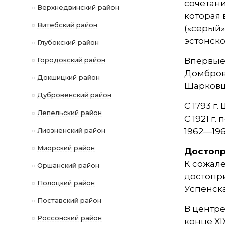
сочетани
Верхнедвинский район
которая 
Витебский район
(«серый»
эстонско
Глубокский район
Городокский район
Впервые 
Домбровс
Докшицкий район
Шарковщ
Дубровенский район
С 1793 г
Лепельский район
С 1921 г
Лиозненский район
1962—196
Миорский район
Достоп
К сожал
Оршанский район
достопр
Полоцкий район
Успенска
Поставский район
В центр
Россонский район
конце XI