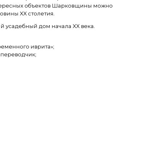
интересных объектов Шарковщины можно
вины XX столетия.
й усадебный дом начала XX века.
ременного иврита»;
 переводчик;