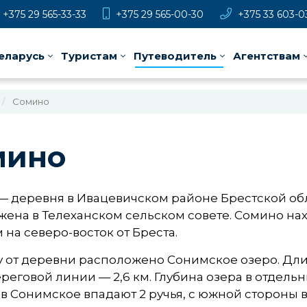
+375 29 565-33-33
+375 29 565-00-30
+375 33 603-0
еларусь
Туристам
Путеводитель
Агентствам
Сомино
мино
— деревня в Ивацевичском районе Брестской обл
ена в Телеханском сельском совете. Сомино нахо
м на северо-восток от Бреста.
у от деревни расположено Сонимское озеро. Длин
реговой линии — 2,6 км. Глубина озера в отдельны
в Сонимское впадают 2 ручья, с южной стороны вы