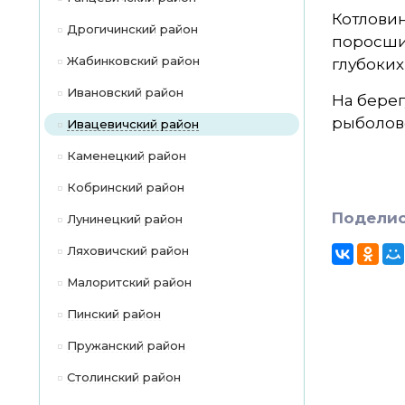
Котловин
Дрогичинский район
поросшие
Жабинковский район
глубоких
Ивановский район
На берег
рыболово
Ивацевичский район
Каменецкий район
Кобринский район
Поделис
Лунинецкий район
Ляховичский район
Малоритский район
Пинский район
Пружанский район
Столинский район