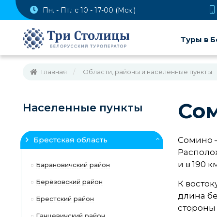
Пн. - Пт.: с 10 - 17-00 (Мск.)
Туры в Б
Главная
Области, районы и населенные пункты
Со
Населенные пункты
Брестская область
Сомино 
Располож
и в 190 к
Барановичский район
Берёзовский район
К восток
длина бе
Брестский район
стороны 
Ганцевичский район