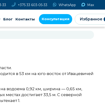
3-33
+375 33 603-05-33
WhatsApp
Max
Консультация
Блог
Контакты
Избранное
асти.
дится в 53 км на юго-восток от Ивацевичей
а водоема 0,92 км, ширина — 0,65 км,
х местах достигает 33,5 м. С северной
текает 1.