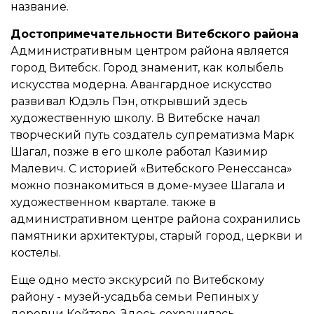
название.
Достопримечательности Витебского района
Административным центром района является
город Витебск. Город знаменит, как колыбель
искусства модерна. Авангардное искусство
развивал Юдэль Пэн, открывший здесь
художественную школу. В Витебске начал
творческий путь создатель супрематизма Марк
Шагал, позже в его школе работал Казимир
Малевич. С историей «Витебского Ренессанса»
можно познакомиться в доме-музее Шагала и
художественном квартале. также в
административном центре района сохранились
памятники архитектуры, старый город, церкви и
костелы.
Еще одно место экскурсий по Витебскому
району - музей-усадьба семьи Репиных у
деревни Койтово. Здесь сохранилась