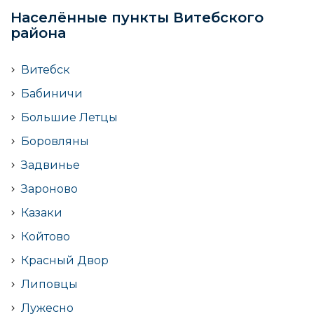
Населённые пункты Витебского
районa
Витебск
Бабиничи
Большие Летцы
Боровляны
Задвинье
Зароново
Казаки
Койтово
Красный Двор
Липовцы
Лужесно