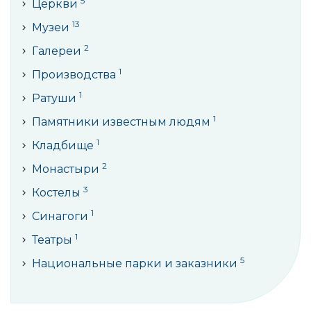
5
Церкви
13
Музеи
2
Галереи
1
Производства
1
Ратуши
1
Памятники известным людям
1
Кладбище
2
Монастыри
3
Костелы
1
Синагоги
1
Театры
5
Национальные парки и заказники