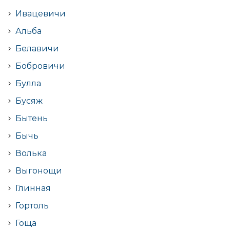
Ивацевичи
Альба
Белавичи
Бобровичи
Булла
Бусяж
Бытень
Бычь
Волька
Выгонощи
Глинная
Гортоль
Гоща