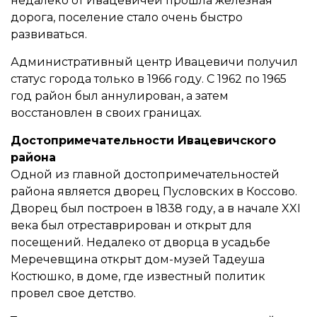
недалеко от Ивацевичей прошла железная
дорога, поселение стало очень быстро
развиваться.
Административный центр Ивацевичи получил
статус города только в 1966 году. С 1962 по 1965
год район был аннулирован, а затем
восстановлен в своих границах.
Достопримечательности Ивацевичского
района
Одной из главной достопримечательностей
района является дворец Пусловских в Коссово.
Дворец был построен в 1838 году, а в начале XXI
века был отреставрирован и открыт для
посещений. Недалеко от дворца в усадьбе
Меречевщина открыт дом-музей Тадеуша
Костюшко, в доме, где известный политик
провел свое детство.