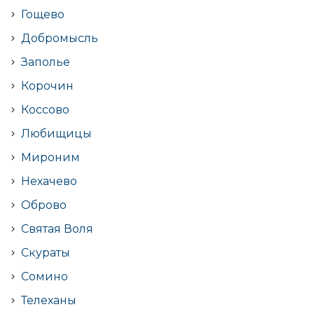
Гощево
Добромысль
Заполье
Корочин
Коссово
Любищицы
Мироним
Нехачево
Оброво
Святая Воля
Скураты
Сомино
Телеханы