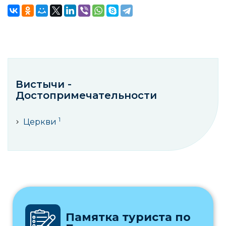
Вистычи -
Достопримечательности
1
Церкви
Памятка туриста по