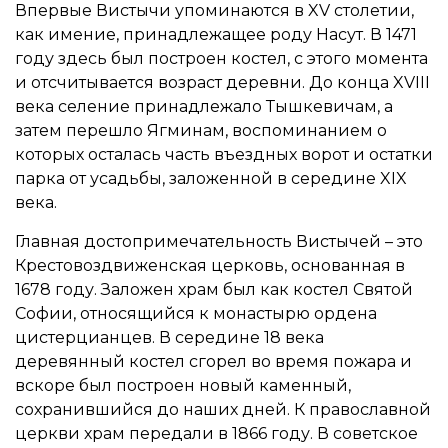
Впервые Вистычи упоминаются в XV столетии,
как имение, принадлежащее роду Насут. В 1471
году здесь был построен костел, с этого момента
и отсчитывается возраст деревни. До конца XVIII
века селение принадлежало Тышкевичам, а
затем перешло Ягминам, воспоминанием о
которых осталась часть въездных ворот и остатки
парка от усадьбы, заложенной в середине XIX
века.
Главная достопримечательность Вистычей – это
Крестовоздвиженская церковь, основанная в
1678 году. Заложен храм был как костел Святой
Софии, относящийся к монастырю ордена
цистерцианцев. В середине 18 века
деревянный костел сгорел во время пожара и
вскоре был построен новый каменный,
сохранившийся до наших дней. К православной
церкви храм передали в 1866 году. В советское