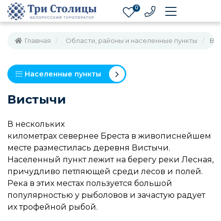
0
Главная
Области, районы и населенные пункты
Ви
Населенные пункты
Вистычи
В нескольких
километрах севернее Бреста в живописнейшем
месте разместилась деревня Вистычи.
Населенный пункт лежит на берегу реки Лесная,
причудливо петляющей среди лесов и полей.
Река в этих местах пользуется большой
популярностью у рыболовов и зачастую радует
их трофейной рыбой.