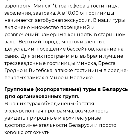
аэропорту "Минск"*), трансфера в гостиницу,
заселения, завтрака. А в 10.00 от гос­ти­ни­цы
начинается автобусная экскурсия. В наши туры
включено множество посещений и
развлечений: ка­мер­ные концерты в старинном
зале "Верхний город", многочисленные
дегустации, посещение бассейнов, катание на
санях. Для этих про­грамм мы выбрали лучшие
трехзвездочные гостиницы Минска, Бреста,
Гродно и Витебска, а также гости­ни­цы в сре­дне­
ве­ко­вых замках в Мире и Несвиже.
Групповые (корпоративные) туры в Беларусь
для организованных групп.
В наших турах объединены богатая
экскурсионная программа, возможность
увидеть природные и архитектурные
достопримечательности Беларуси и просто
хорошо отдохнуть.