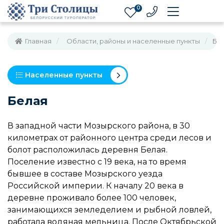
0
Главная
Области, районы и населенные пункты
Бе
Населенные пункты
Белая
В западной части Мозырского района, в 30
километрах от районного центра среди лесов и
болот расположилась деревня Белая.
Поселение известно с 19 века, на то время
бывшее в составе Мозырского уезда
Российской империи. К началу 20 века в
деревне проживало более 100 человек,
занимающихся земледелием и рыбной ловлей,
работала водяная мельница. После Октябрьской