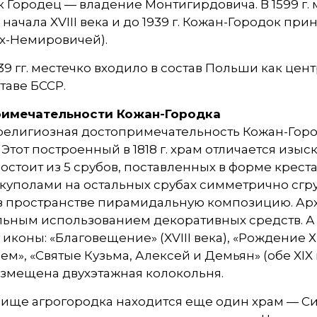
как Городец — владение Монтигирдовича. В 1599 г
С начала XVIII века и до 1939 г. Кожан-Городок 
х-Немировичей).
939 гг. местечко входило в состав Польши как цен
ставе БССР.
имечательности Кожан-Городка
 религиозная достопримечательность Кожан-Гор
 Этот построенный в 1818 г. храм отличается из
остоит из 5 срубов, поставленных в форме крест
куполами на остальных срубах симметрично сгр
в пространстве пирамидальную композицию. Арх
ным использованием декоративных средств. А в
 иконы: «Благовещение» (XVIII века), «Рождение Хри
м», «Святые Кузьма, Алексей и Демьян» (обе XIX
азмещена двухэтажная колокольня.
бище агрогородка находится еще один храм — 