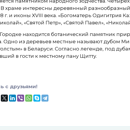
яется памятником народного зодчества. Четыре
 В храме интересны деревянный разнообразный 
18 г. и иконы XVIII века. «Богоматерь Одигитрия 
иколай», «Святой Петр», «Святой Павел», «Никола
Городке находится ботанический памятник прир
. Одно из деревьев местные называют дубом Миц
олстым» в Беларуси. Согласно легенде, под дуб
ший в гости к местному пану Щитту.
ь с друзьями!