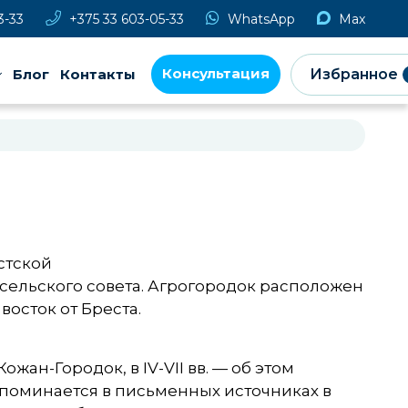
3-33
+375 33 603-05-33
WhatsApp
Max
Консультация
Блог
Контакты
Избранное
стской
 сельского совета. Агрогородок расположен
 восток от Бреста.
жан-Городок, в IV-VII вв. — об этом
поминается в письменных источниках в