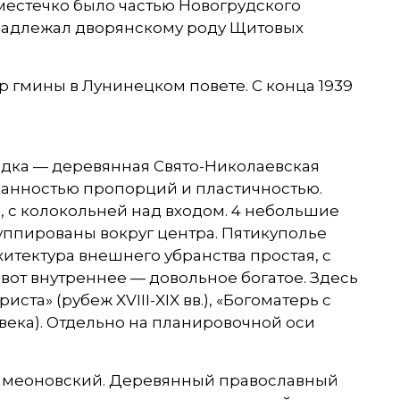
. местечко было частью Новогрудского
принадлежал дворянскому роду Щитовых
тр гмины в Лунинецком повете. С конца 1939
одка — деревянная Свято-Николаевская
ысканностью пропорций и пластичностью.
а, с колокольней над входом. 4 небольшие
уппированы вокруг центра. Пятикуполье
итектура внешнего убранства простая, с
от внутреннее — довольное богатое. Здесь
ста» (рубеж XVIII-XIX вв.), «Богоматерь с
 века). Отдельно на планировочной оси
Симеоновский. Деревянный православный