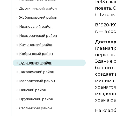
1493 г. 
повета. 
Дрогичинский район
(Щитовы
Жабинковский район
В 1920-1
Ивановский район
г. — в со
Ивацевичский район
Достопр
Каменецкий район
Главная
Кобринский район
церковь.
Здание с
Лунинецкий район
башни с 
Ляховичский район
создает 
минималь
Малоритский район
хранятся
Пинский район
младенце
Пружанский район
храма р
Столинский район
На клад