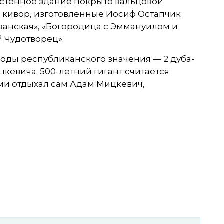
хстенное здание покрыто вальцовой
кивор, изготовленные Иосиф Остапчик
Казанская», «Богородица с Эммануилом и
й Чудотворец».
оды республиканского значения — 2 дуба-
кевича. 500-летний гигант считается
ами отдыхал сам Адам Мицкевич,