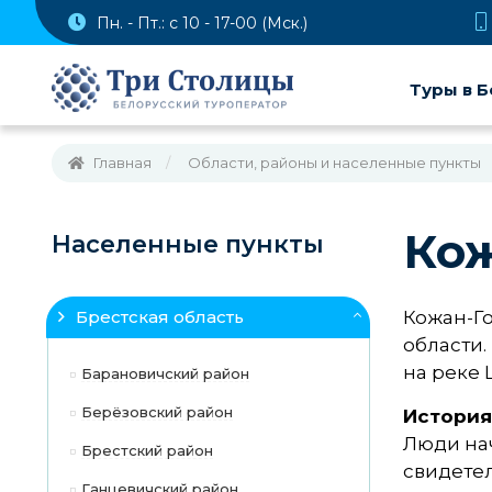
Пн. - Пт.: с 10 - 17-00 (Мск.)
Туры в Б
Главная
Области, районы и населенные пункты
Ко
Населенные пункты
Брестская область
Кожан-Г
области.
на реке Ц
Барановичский район
Берёзовский район
История
Люди нач
Брестский район
свидете
Ганцевичский район