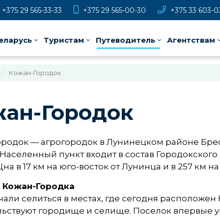
+375 29 565-33-33
+375 29 565-00-30
+375 33 603-0
еларусь
Туристам
Путеводитель
Агентствам
Кожан-Городок
жан-Городок
ородок — агрогородок в Лунинецком районе Бре
 Населенный пункт входит в состав Городокского
на в 17 км на юго-восток от Лунинца и в 257 км на
 Кожан-Городка
али селиться в местах, где сегодня расположен Ко
льствуют городище и селище. Поселок впервые у