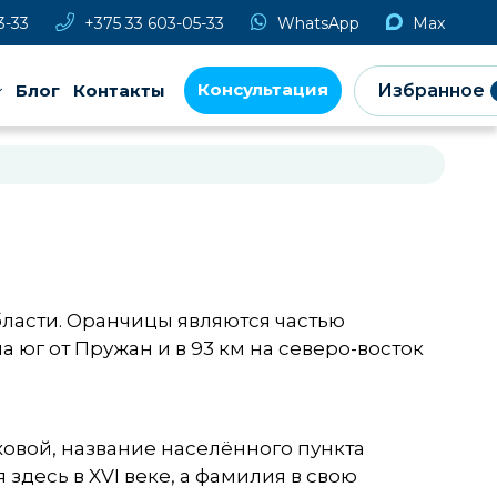
3-33
+375 33 603-05-33
WhatsApp
Max
Консультация
Блог
Контакты
Избранное
ласти. Оранчицы являются частью
а юг от Пружан и в 93 км на северо-восток
овой, название населённого пункта
десь в XVI веке, а фамилия в свою