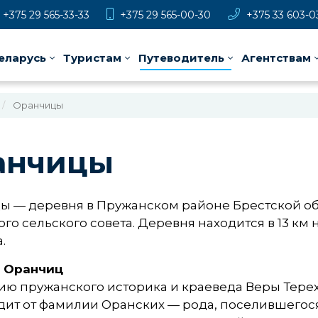
+375 29 565-33-33
+375 29 565-00-30
+375 33 603-0
еларусь
Туристам
Путеводитель
Агентствам
Оранчицы
анчицы
ы — деревня в Пружанском районе Брестской об
го сельского совета. Деревня находится в 13 км н
.
 Оранчиц
ю пружанского историка и краеведа Веры Терех
ит от фамилии Оранских — рода, поселившегося з