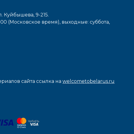
л. Куйбышева, 9-215.
7-00 (Московское время), выходные: cуббота,
риалов сайта ссылка на
welcometobelarus.ru