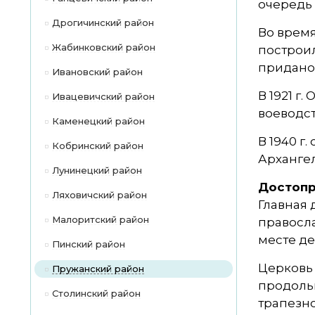
очередь 
Дрогичинский район
Во время
Жабинковский район
построи
придано
Ивановский район
В 1921 г
Ивацевичский район
воеводст
Каменецкий район
В 1940 г
Кобринский район
Архангел
Лунинецкий район
Достопр
Ляховичский район
Главная 
Малоритский район
правосла
месте де
Пинский район
Церковь 
Пружанский район
продоль
Столинский район
трапезно