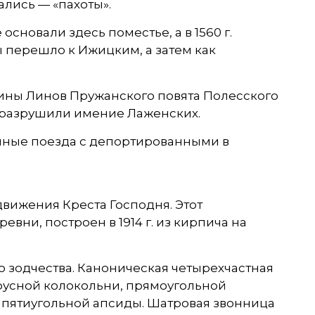
ались — «пахоты».
сновали здесь поместье, а в 1560 г.
перешло к Ижицким, а затем как
гмины Линов Пружанского повята Полесского
ки разрушили имение Лаженских.
енные поезда с депортированными в
вижения Креста Господня. Этот
ни, построен в 1914 г. из кирпича на
 зодчества. Каноническая четырехчастная
русной колокольни, прямоугольной
и пятиугольной апсиды. Шатровая звонница