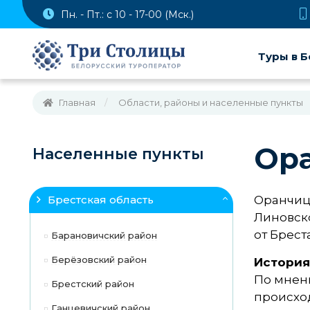
Пн. - Пт.: с 10 - 17-00 (Мск.)
Туры в Б
Главная
Области, районы и населенные пункты
Ор
Населенные пункты
Брестская область
Оранчиц
Линовско
от Бреста
Барановичский район
Берёзовский район
История
По мнени
Брестский район
происход
Ганцевичский район