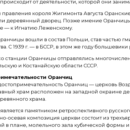
происходит от деятельности, которой они заним
 правления короля Жигимонта Августа Оранские о
ли деревянный дворец. Позже имение Оранчицы 
е — к Игнатию Леженскому.
. Оранчицы вошли в состав Польши, став частью 
ва. С 1939 г. — в БССР, в этом же году большеви
. со станции Оранчицы отправлялись многочисл
ьскую и Костанайскую области СССР.
имечательности Оранчиц
достопримечательность Оранчиц — церковь Возд
вный храм расположен на западной окраине дерев
ревянного храма.
является памятником ретроспективного русского
но-осевая композиция церкви состоит из трехъя
й в плане, молельного зала кубической формы 