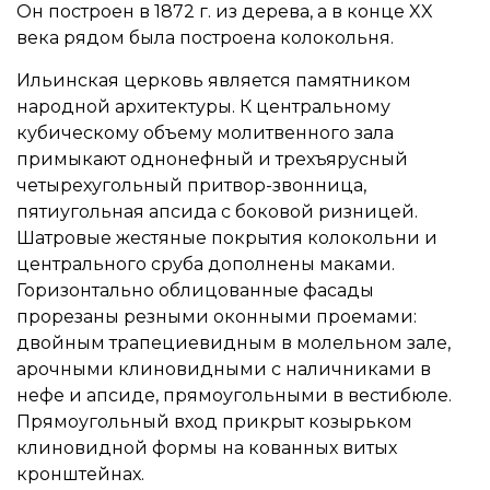
Он построен в 1872 г. из дерева, а в конце XX
века рядом была построена колокольня.
Ильинская церковь является памятником
народной архитектуры. К центральному
кубическому объему молитвенного зала
примыкают однонефный и трехъярусный
четырехугольный притвор-звонница,
пятиугольная апсида с боковой ризницей.
Шатровые жестяные покрытия колокольни и
центрального сруба дополнены маками.
Горизонтально облицованные фасады
прорезаны резными оконными проемами:
двойным трапециевидным в молельном зале,
арочными клиновидными с наличниками в
нефе и апсиде, прямоугольными в вестибюле.
Прямоугольный вход прикрыт козырьком
клиновидной формы на кованных витых
кронштейнах.