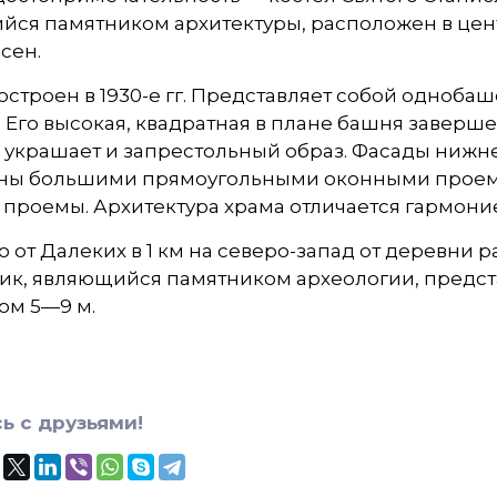
йся памятником архитектуры, расположен в цен
сен.
остроен в 1930-е гг. Представляет собой одноба
 Его высокая, квадратная в плане башня заверш
украшает и запрестольный образ. Фасады нижне
ны большими прямоугольными оконными проема
проемы. Архитектура храма отличается гармоние
 от Далеких в 1 км на северо-запад от деревни 
к, являющийся памятником археологии, представ
ом 5—9 м.
ь с друзьями!