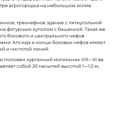
тре агрогородка на небольшом холме
шенное, трехнефное здание с пятиугольной
ена фигурным куполом с башенкой. Такая же
го бокового и центрального нефов
ми. Апсида и концы боковых нефов имеют
й и чистотой линий.
расположен курганный могильник VIII—XІ вв.
ляет собой 20 насыпей высотой 1—1,5 м,