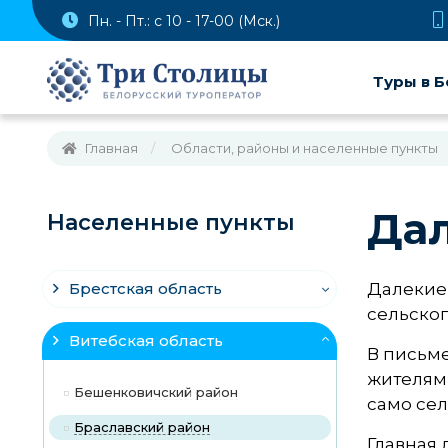
Пн. - Пт.: с 10 - 17-00 (Мск.)
Туры в Б
Главная
Области, районы и населенные пункты
Да
Населенные пункты
Брестская область
Далекие 
сельског
Витебская область
В письме
жителями
Бешенковичский район
само сел
Браславский район
Главная 