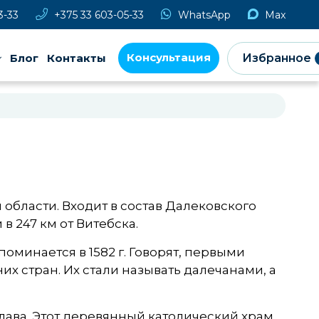
3-33
+375 33 603-05-33
WhatsApp
Max
Консультация
Блог
Контакты
Избранное
области. Входит в состав Далековского
 в 247 км от Витебска.
минается в 1582 г. Говорят, первыми
 стран. Их стали называть далечанами, а
лава. Этот деревянный католический храм,