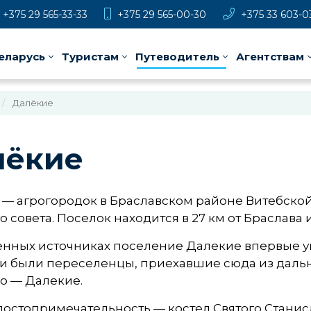
+375 29 565-33-33
+375 29 565-00-30
+375 33 603-0
еларусь
Туристам
Путеводитель
Агентствам
Далёкие
лёкие
— агрогородок в Браславском районе Витебской 
о совета. Поселок находится в 27 км от Браслава и
нных источниках поселение Далекие впервые упо
 были переселенцы, приехавшие сюда из дальних
о — Далекие.
достопримечательность — костел Святого Станис