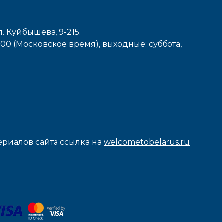
л. Куйбышева, 9-215.
7-00 (Московское время), выходные: cуббота,
риалов сайта ссылка на
welcometobelarus.ru