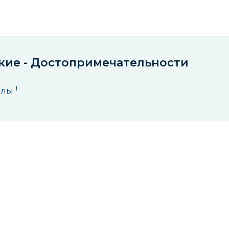
кие - Достопримечательности
1
елы