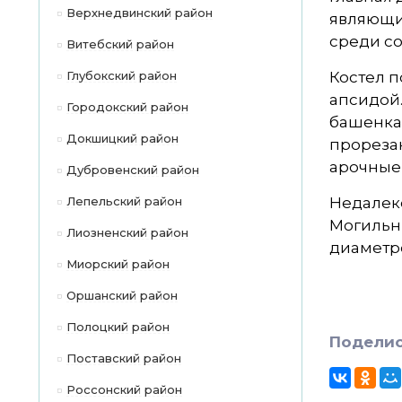
Верхнедвинский район
являющи
среди со
Витебский район
Глубокский район
Костел п
апсидой.
Городокский район
башенка 
Докшицкий район
прореза
арочные 
Дубровенский район
Лепельский район
Недалеко
Могильни
Лиозненский район
диаметр
Миорский район
Оршанский район
Полоцкий район
Поделис
Поставский район
Россонский район