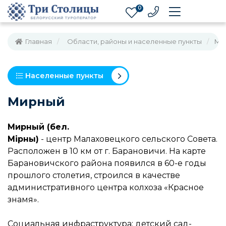
0
Главная
Области, районы и населенные пункты
Ми
Населенные пункты
Мирный
Мирный (бел.
Мірны)
- центр Малаховецкого сельского Совета.
Расположен в 10 км от г. Барановичи. На карте
Барановичского района появился в 60-е годы
прошлого столетия, строился в качестве
административного центра колхоза «Красное
знамя».
Социальная инфраструктура: детский сад-