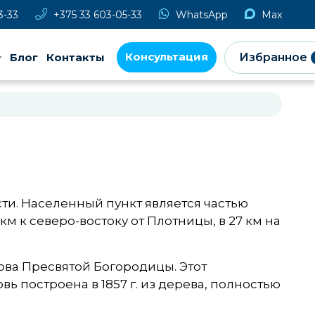
3-33
+375 33 603-05-33
WhatsApp
Max
Консультация
Блог
Контакты
Избранное
ти. Населенный пункт является частью
м к северо-востоку от Плотницы, в 27 км на
ова Пресвятой Богородицы. Этот
 построена в 1857 г. из дерева, полностью