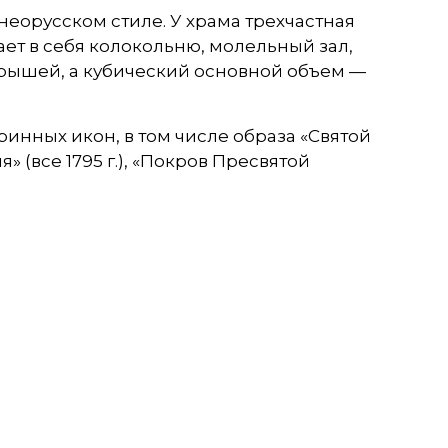
неорусском стиле. У храма трехчастная
ет в себя колокольню, молельный зал,
рышей, а кубический основной объем —
инных икон, в том числе образа «Святой
 (все 1795 г.), «Покров Пресвятой