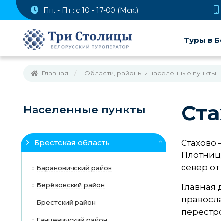
Пн. - Пт.: с 10 - 17-00 (Мск.)
Туры в Б
Главная
Области, районы и населенные пункты
Ста
Населенные пункты
Брестская область
Стахово 
Плотницк
север от
Барановичский район
Берёзовский район
Главная 
правосла
Брестский район
перестро
Ганцевичский район