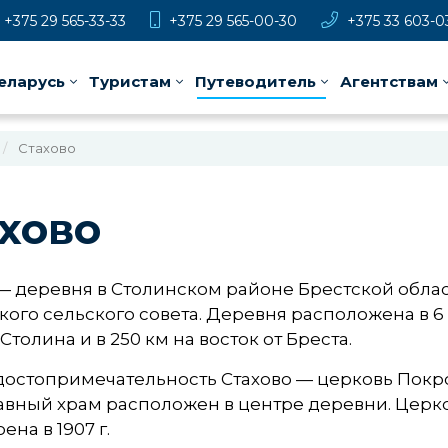
+375 29 565-33-33
+375 29 565-00-30
+375 33 603-0
еларусь
Туристам
Путеводитель
Агентствам
Стахово
хово
— деревня в Столинском районе Брестской облас
ого сельского совета. Деревня расположена в 6 к
 Столина и в 250 км на восток от Бреста.
достопримечательность Стахово — церковь Покр
вный храм расположен в центре деревни. Церковь
ена в 1907 г.