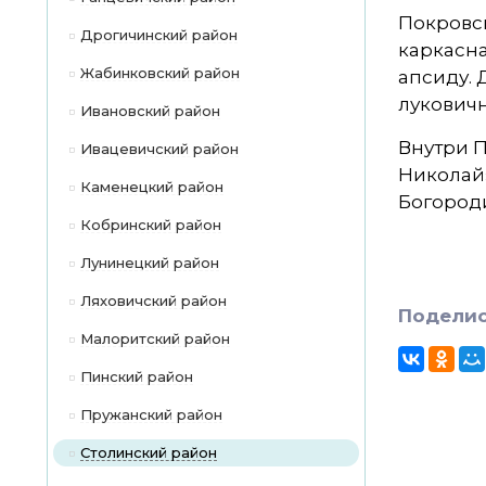
Покровск
Дрогичинский район
каркасна
Жабинковский район
апсиду.
луковичн
Ивановский район
Внутри П
Ивацевичский район
Николай»
Каменецкий район
Богородиц
Кобринский район
Лунинецкий район
Ляховичский район
Поделис
Малоритский район
Пинский район
Пружанский район
Столинский район