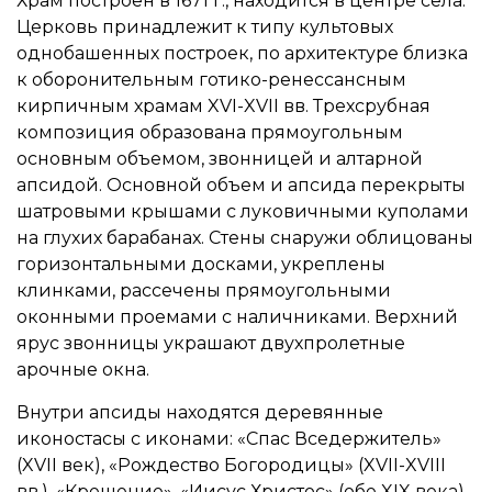
Храм построен в 1671 г., находится в центре села.
Церковь принадлежит к типу культовых
однобашенных построек, по архитектуре близка
к оборонительным готико-ренессансным
кирпичным храмам XVI-XVII вв. Трехсрубная
композиция образована прямоугольным
основным объемом, звонницей и алтарной
апсидой. Основной объем и апсида перекрыты
шатровыми крышами с луковичными куполами
на глухих барабанах. Стены снаружи облицованы
горизонтальными досками, укреплены
клинками, рассечены прямоугольными
оконными проемами с наличниками. Верхний
ярус звонницы украшают двухпролетные
арочные окна.
Внутри апсиды находятся деревянные
иконостасы с иконами: «Спас Вседержитель»
(XVII век), «Рождество Богородицы» (XVII-XVIII
вв.), «Крещение», «Иисус Христос» (обе XIX века).