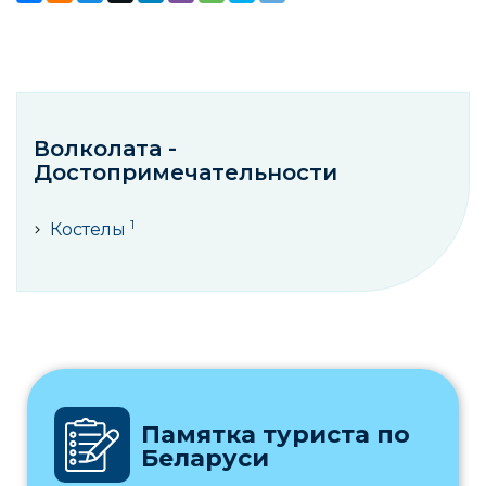
Волколата -
Достопримечательности
1
Костелы
Памятка туриста по
Беларуси