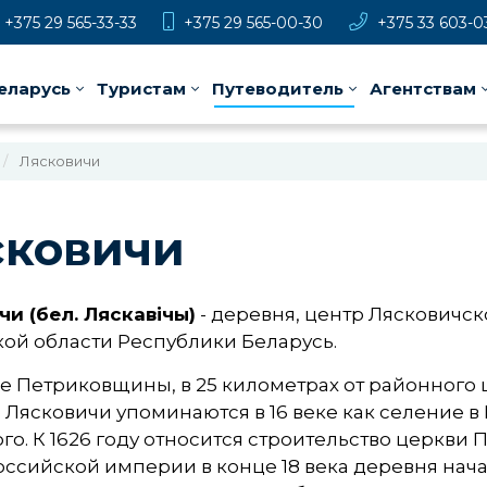
+375 29 565-33-33
+375 29 565-00-30
+375 33 603-0
еларусь
Туристам
Путеводитель
Агентствам
Лясковичи
сковичи
и (бел. Ляскавічы)
- деревня, центр Лясковичск
ой области Республики Беларусь.
е Петриковщины, в 25 километрах от районного
Лясковичи упоминаются в 16 веке как селение 
го. К 1626 году относится строительство церкви
оссийской империи в конце 18 века деревня нач