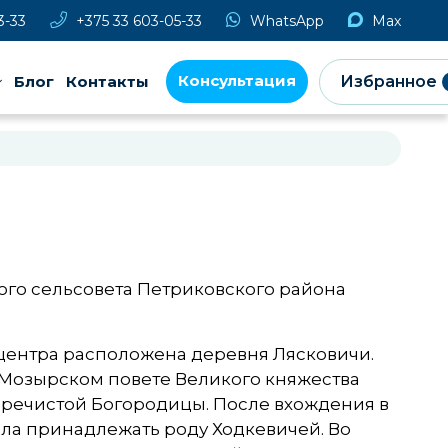
3-33
+375 33 603-05-33
WhatsApp
Max
Консультация
Блог
Контакты
Избранное
ого сельсовета Петриковского района
 центра расположена деревня Лясковичи.
в Мозырском повете Великого княжества
 Пречистой Богородицы. После вхождения в
ала принадлежать роду Ходкевичей. Во