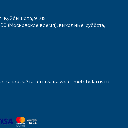
л. Куйбышева, 9-215.
7-00 (Московское время), выходные: cуббота,
риалов сайта ссылка на
welcometobelarus.ru