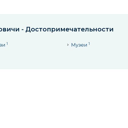
овичи - Достопримечательности
1
1
ви
Музеи