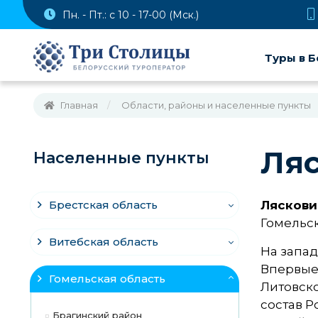
Пн. - Пт.: с 10 - 17-00 (Мск.)
Туры в Б
Главная
Области, районы и населенные пункты
Ля
Населенные пункты
Брестская область
Ляскович
Гомельск
Витебская область
На запад
Впервые 
Гомельская область
Литовско
состав Р
Брагинский район