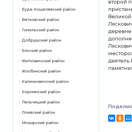
второй п
пристань
Буда-Кошелёвский район
Великой
Ветковский район
Ляскович
Гомельский район
деревне
дополня
Добрушский район
Ляскови
Ельский район
месторо
деятель 
Житковичский район
памятник
Жлобинский район
Калинковичский район
Кормянский район
Лельчицкий район
Поделис
Лоевский район
Мозырский район