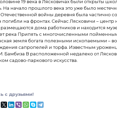
оловине 19 века в Лясковичах были открыты школ
. На начало прошлого века это уже было местечк
 Отечественной войны деревня была частично с
 погибли на фронтах. Сейчас Лясковичи – центр
 размещаются дома работников и находится муз
ет река Припять с многочисленными пойменным
чская земля богата полезными ископаемыми – в
ждения сапропелей и торфа. Известным уроженц
И. Бамбиза В расположенной недалеко от Ляско
ом садово-паркового искусства.
ь с друзьями!