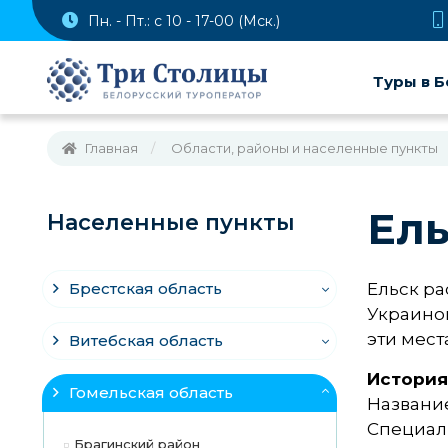
Пн. - Пт.: с 10 - 17-00 (Мск.)
Туры в Б
Главная
Области, районы и населенные пункты
Ель
Населенные пункты
Брестская область
Ельск ра
Украиной
эти мест
Витебская область
История
Гомельская область
Название
Специали
Брагинский район