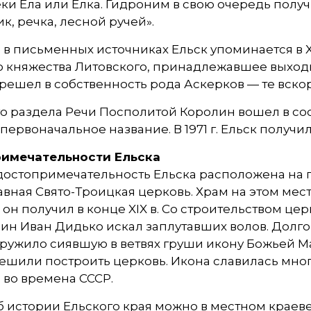
ки Ела или Елка. Гидроним в свою очередь получ
к, речка, лесной ручей».
в письменных источниках Ельск упоминается в XV
 княжества Литовского, принадлежавшее выходца
решел в собственность рода Аскерков — те вско
го раздела Речи Посполитой Королин вошел в сост
первоначальное название. В 1971 г. Ельск получил
имечательности Ельска
 достопримечательность Ельска расположена на 
вная Свято-Троицкая церковь. Храм на этом месте
 он получил в конце XIX в. Со строительством церк
ин Иван Дидько искал заплутавших волов. Долго
ружило сиявшую в ветвях груши икону Божьей Ма
решили построить церковь. Икона славилась мн
 во времена СССР.
б истории Ельского края можно в местном крае