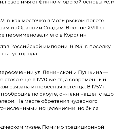
ил свое имя от финно-угорской основы «ел»
I в. как местечко в Мозырьском повете
м из Франции Спадам. В конце XVIII ст.
ре переименовали его в Королин.
ав Российской империи. В 1931 г. поселку
 статус города.
пересечении ул. Ленинской и Пушкина —
 стоял еще в 1770-ые гг., а современный
ви связана интересная легенда. В 1757 г.
 пробродив по округе, он-таки нашел стадо
тери. На месте обретения чудесного
огочисленными исцелениями, но была
ведческом музее. Помимо традиционной