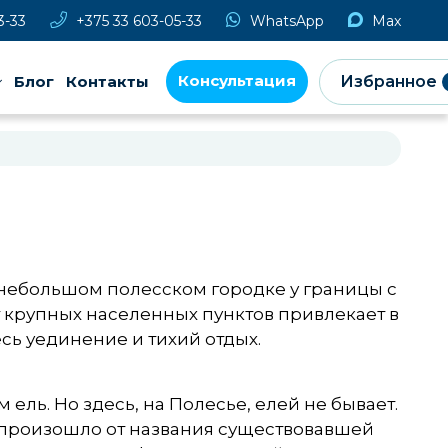
3-33
+375 33 603-05-33
WhatsApp
Max
Консультация
Блог
Контакты
Избранное
ом небольшом полесском городке у границы с
от крупных населенных пунктов привлекает в
есь уединение и тихий отдых.
ель. Но здесь, на Полесье, елей не бывает.
ие произошло от названия существовавшей