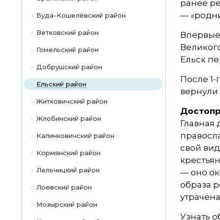
ранее ре
— «родни
Буда-Кошелёвский район
Ветковский район
Впервые 
Великого
Гомельский район
Ельск пе
Добрушский район
После 1-
Ельский район
вернули 
Житковичский район
Достопр
Жлобинский район
Главная
правосла
Калинковичский район
свой вид
Кормянский район
крестьян
Лельчицкий район
— оно ок
образа 
Лоевский район
утрачена
Мозырский район
Узнать о