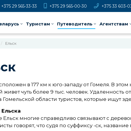
+375 29 565-33-33
+375 29 565-00-30
+375 33 603-0
еларусь
Туристам
Путеводитель
Агентствам
Ельск
ск
сположен в 177 км к юго-западу от Гомеля. В эт
 живет чуть более 9 тыс. человек. Удаленность 
а Гомельской области туристов, которые ищут зд
 Ельска
 Ельск многие справедливо связывают с деревом 
сты говорят, что судя по суффиксу -ск, назван