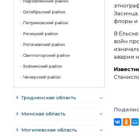
Наровлянский район
этнограф
Октябрьский район
Засинца.
флоры и
Петриковский район
В Ельск
Речицкий район
войн про
Рогачевский район
изначал
Светлогорский район
аварии н
Хойникский район
Известн
Станисла
Чечерский район
Гродненская область
Поделис
Минская область
Могилевская область