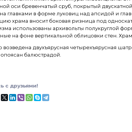
ной оси бревенчатый сруб, покрытый двускатно
а главками в форме луковиц над апсидой и гла
цию храма вносит боковая ризница под односкат
изма использованы архивольты полукруглой фор
ые на фоне вертикальной облицовки стен. Храм 
 возведена двухъярусная четырехъярусная шатр
 опоясан балюстрадой.
ь с друзьями!