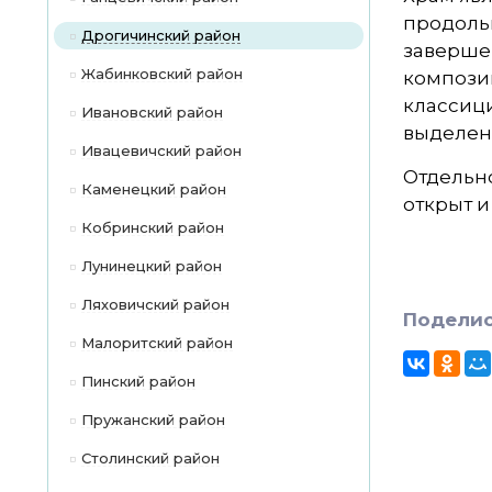
продоль
Дрогичинский район
завершен
Жабинковский район
компози
классиц
Ивановский район
выделенн
Ивацевичский район
Отдельно
Каменецкий район
открыт и
Кобринский район
Лунинецкий район
Ляховичский район
Поделис
Малоритский район
Пинский район
Пружанский район
Столинский район