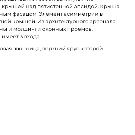
й крышей над пятистенной апсидой. Крыша
вным фасадом. Элемент асимметрии в
ной крышей. Из архитектурного арсенала
мы и молдинги оконных проемов,
имеет 3 входа.
овая звонница, верхний ярус которой