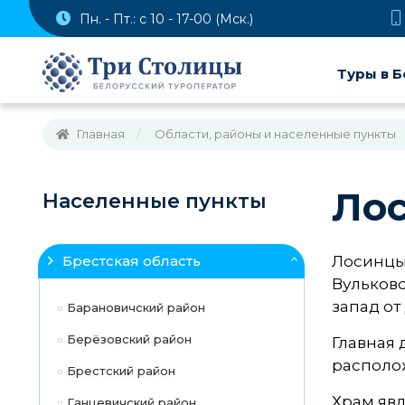
Пн. - Пт.: с 10 - 17-00 (Мск.)
Туры в Б
Главная
Области, районы и населенные пункты
Ло
Населенные пункты
Брестская область
Лосинцы 
Вульковс
запад от
Барановичский район
Берёзовский район
Главная 
располож
Брестский район
Храм явл
Ганцевичский район