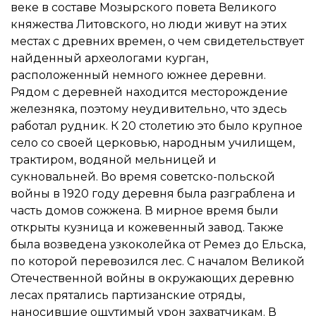
веке в составе Мозырского повета Великого
княжества Литовского, но люди живут на этих
местах с древних времен, о чем свидетельствует
найденный археологами курган,
расположенный немного южнее деревни.
Рядом с деревней находится месторождение
железняка, поэтому неудивительно, что здесь
работал рудник. К 20 столетию это было крупное
село со своей церковью, народным училищем,
трактиром, водяной мельницей и
сукновальней. Во время советско-польской
войны в 1920 году деревня была разграблена и
часть домов сожжена. В мирное время были
открыты кузница и кожевенный завод. Также
была возведена узкоколейка от Ремез до Ельска,
по которой перевозился лес. С началом Великой
Отечественной войны в окружающих деревню
лесах прятались партизанские отряды,
наносившие ощутимый урон захватчикам. В