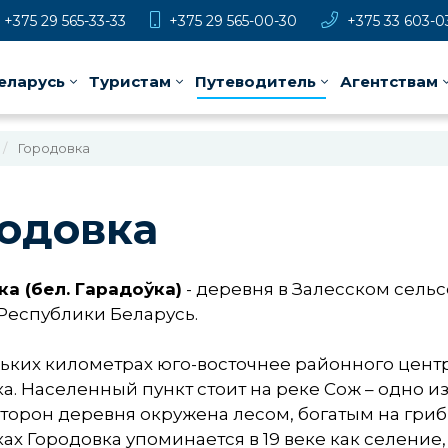
+375 29 565-33-33
+375 29 565-00-30
+375 33 603-0
еларусь
Туристам
Путеводитель
Агентствам
Городовка
одовка
а (бел. Гарадоўка)
- деревня в Залесском сель
Республики Беларусь.
ьких километрах юго-восточнее районного цент
а. Населенный пункт стоит на реке Сож – одно и
сторон деревня окружена лесом, богатым на гри
ах Городовка упоминается в 19 веке как селение,