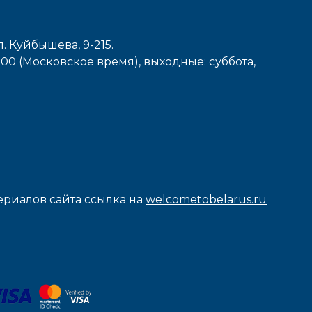
л. Куйбышева, 9-215.
7-00 (Московское время), выходные: cуббота,
риалов сайта ссылка на
welcometobelarus.ru