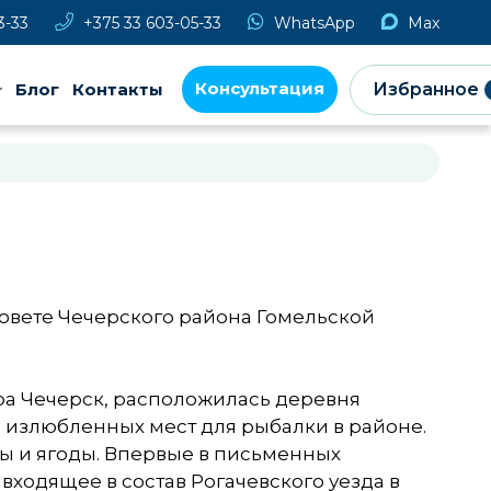
3-33
+375 33 603-05-33
WhatsApp
Max
Консультация
Блог
Контакты
Избранное
совете Чечерского района Гомельской
ра Чечерск, расположилась деревня
з излюбленных мест для рыбалки в районе.
бы и ягоды. Впервые в письменных
 входящее в состав Рогачевского уезда в