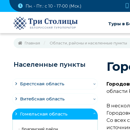
Пн. - Пт.: с 10 - 17-00 (Мск.)
Туры в Б
Главная
Области, районы и населенные пункты
Гор
Населенные пункты
Брестская область
Городовк
области 
Витебская область
В нескол
Городовк
Гомельская область
Со всех 
источник
Брагинский район