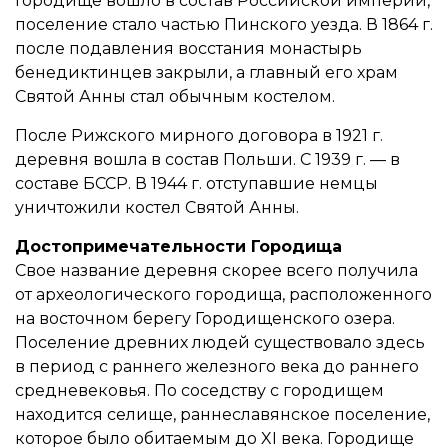
Городище вошло в состав Российской империи,
поселение стало частью Пинского уезда. В 1864 г.
после подавления восстания монастырь
бенедиктинцев закрыли, а главный его храм
Святой Анны стал обычным костелом.
После Рижского мирного договора в 1921 г.
деревня вошла в состав Польши. С 1939 г. — в
составе БССР. В 1944 г. отступавшие немцы
уничтожили костел Святой Анны.
Достопримечательности Городища
Свое название деревня скорее всего получила
от археологического городища, расположенного
на восточном берегу Городищенского озера.
Поселение древних людей существовало здесь
в период с раннего железного века до раннего
средневековья. По соседству с городищем
находится селище, раннеславянское поселение,
которое было обитаемым до XI века. Городище