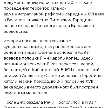
документальных источниках в 1501 г. После
проведения территориально-
административной реформы середины XVI века
в Великом княжестве Литовском Городище
вошло в состав Пинского повета Брестского
воеводства.
История поселка тесно связана с
существовавшим здесь ранее монастырем
бенедиктинцев. Обитель основал в 1659 г.
воевода полоцкий Ян Кароль Копец. Здесь
возник монастырский комплекс со школой,
больницей и библиотекой. В 1671 г. виленский
епископ Александр Сапега основал в Городище
католический приход, во 2-й половине XVIII
века здесь вместо деревянного был построен
каменный монастырь.
После 2-го раздела Речи Посполитой в 1793 г.