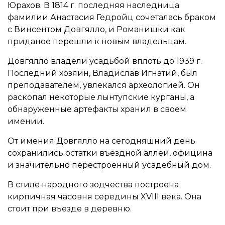
Юрахов. В 1814 г. последняя наследница
фамилии Анастасия Гедройц сочеталась браком
с Винсентом Довгялло, и Романишки как
приданое перешли к новым владельцам.
Довгялло владели усадьбой вплоть до 1939 г.
Последний хозяин, Владислав Игнатий, был
преподавателем, увлекался археологией. Он
раскопал некоторые лынтупские курганы, а
обнаруженные артефакты хранил в своем
имении.
От имения Довгялло на сегодняшний день
сохранились остатки въездной аллеи, официна
и значительно перестроенный усадебный дом.
В стиле народного зодчества построена
кирпичная часовня середины XVIII века. Она
стоит при въезде в деревню.