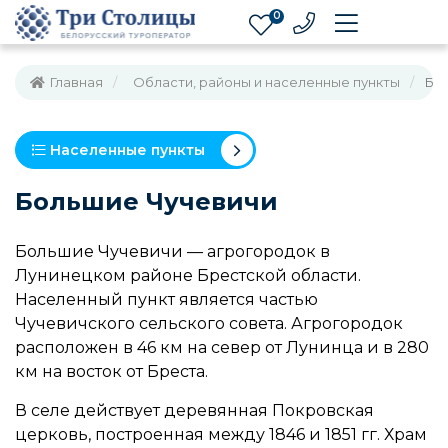
0
Главная
Области, районы и населенные пункты
Бо
Населенные пункты
Большие Чучевичи
Большие Чучевичи — агрогородок в
Лунинецком районе Брестской области.
Населенный пункт является частью
Чучевичского сельского совета. Агрогородок
расположен в 46 км на север от Лунинца и в 280
км на восток от Бреста.
В селе действует деревянная Покровская
церковь, построенная между 1846 и 1851 гг. Храм