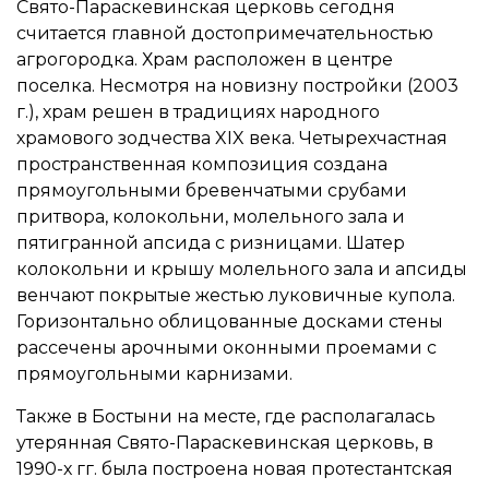
Свято-Параскевинская церковь сегодня
считается главной достопримечательностью
агрогородка. Храм расположен в центре
поселка. Несмотря на новизну постройки (2003
г.), храм решен в традициях народного
храмового зодчества XIX века. Четырехчастная
пространственная композиция создана
прямоугольными бревенчатыми срубами
притвора, колокольни, молельного зала и
пятигранной апсида с ризницами. Шатер
колокольни и крышу молельного зала и апсиды
венчают покрытые жестью луковичные купола.
Горизонтально облицованные досками стены
рассечены арочными оконными проемами с
прямоугольными карнизами.
Также в Бостыни на месте, где располагалась
утерянная Свято-Параскевинская церковь, в
1990-х гг. была построена новая протестантская