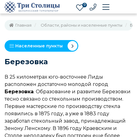
0
Главная
Области, районы и населенные пункты
Бе
Населенные пункты
Березовка
В 25 километрах юго-восточнее Лиды
расположен достаточно молодой город
Березовка
. Образование и развитие Березовки
тесно связано со стекольным производством.
Первые мастерские по производству стекла
появились в 1875 году, а уже в 1883 году
заработал стекольный завод, принадлежащий
Зенону Ленскому. В 1896 году Краевским и
Столле неподалеку был построен еще более