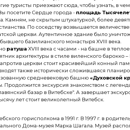
гие туристы приезжают сюда, чтобы узнать, в чем
Вы посетите Сердце города -
площадь Тысячеле
. Камням, не скрытым штукатуркой, более девят
истианства. По соседству возвышается величест
ской церкви. Аутентичное здание было уничтожено
ывшего базилианского монастыря XVIII века.
нно
ратуша
XVIII века с часами - на башне в тепл
ник архитектуры в стиле виленского барокко –
Напротив церкви стоит красивейший конный пам
 входят также исторически сложившаяся планиров
илизованную средневековую башню
«Духовской к
. Продолжится экскурсия знакомством с легенд
Славянский базар в Витебске". А завершает экск
тысячу лет стоит великолепный Витебск.
кого горисполкома в 1991 г. В 1997 г. в родит
ального Дома-музея Марка Шагала. Музей распо