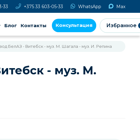
3-33
+375 33 603-05-33
WhatsApp
Max
Консультация
Блог
Контакты
Избранное
вод БелАЗ - Витебск - муз. М. Шагала - муз. И. Репина
итебск - муз. М.