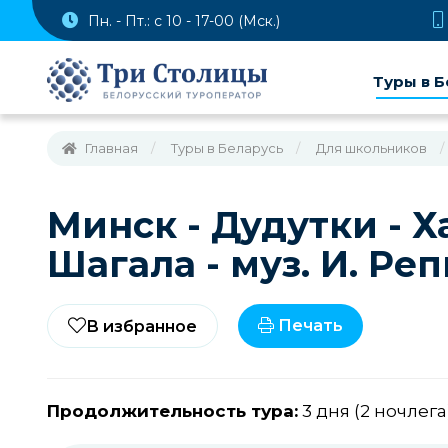
Пн. - Пт.: с 10 - 17-00 (Мск.)
Туры в Б
Главная
Туры в Беларусь
Для школьников
Минск - Дудутки - Ха
Шагала - муз. И. Ре
Печать
В избранное
Продолжительность тура:
3 дня (2 ночлега