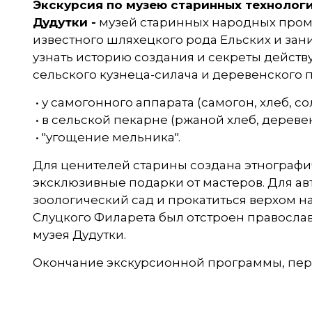
Экскурсия по музею старинных технологи
Дудутки -
музей старинных народных промы
известного шляхецкого рода Ельских и заним
узнать историю создания и секреты действ
сельского кузнеца-силача и деревенского п
• у самогонного аппарата (самогон, хлеб, со
• в сельской пекарне (ржаной хлеб, деревен
• "угощение мельника".
Для ценителей старины создана этнографиче
эксклюзивные подарки от мастеров. Для ав
зоологический сад и прокатиться верхом н
Слуцкого Филарета был отстроен православ
музея Дудутки.
Окончание экскурсионной программы, переез