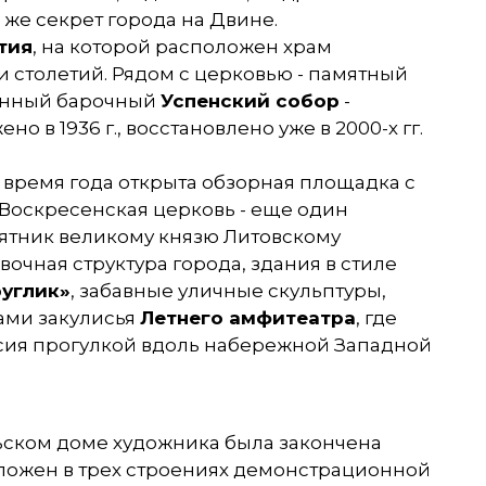
 же секрет города на Двине.
тия
, на которой расположен храм
и столетий. Рядом с церковью - памятный
венный барочный
Успенский собор
-
 в 1936 г., восстановлено уже в 2000-х гг.
ое время года открыта обзорная площадка с
 Воскресенская церковь - еще один
ятник великому князю Литовскому
очная структура города, здания в стиле
руглик»
, забавные уличные скульптуры,
ами закулисья
Летнего амфитеатра
, где
урсия прогулкой вдоль набережной Западной
ельском доме художника была закончена
ложен в трех строениях демонстрационной