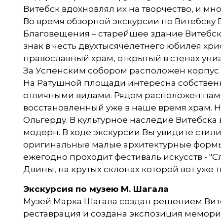
Витебск вдохновлял их на творчество, и мно
Во время обзорной экскурсии по Витебску 
Благовещения – старейшее здание Витебска
знак в честь двухтысячелетнего юбилея хр
православный храм, открытый в стенах униат
За Успенским собором расположен корпус б
На Ратушной площади интересна собстве
отличными видами. Рядом расположен памят
восстановленный уже в наше время храм. 
Ольгерду. В культурное наследие Витебска
модерн. В ходе экскурсии Вы увидите ст
оригинальные малые архитектурные формы
ежегодно проходит фестиваль искусств - "
Двины, на крутых склонах которой вот уже 
Экскурсия по музею М. Шагала
Музей Марка Шагала создан решением Витебс
реставрация и создана экспозиция мемори