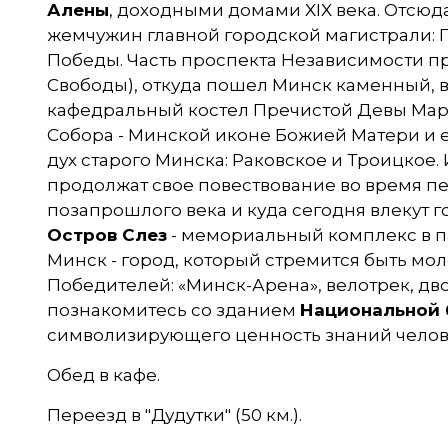
Алены
, доходными домами XIX века. Отсюд
жемчужин главной городской магистрали: Г
Победы. Часть проспекта Независимости п
Свободы), откуда пошел Минск каменный, вы
кафедральный костел Пречистой Девы Мари
Собора - Минской иконе Божией Матери и 
дух старого Минска: Раковское и Троицкое.
продолжат свое повествование во время 
позапрошлого века и куда сегодня влекут 
Остров Слез
- мемориальный комплекс в па
Минск - город, который стремится быть мо
Победителей: «Минск-Арена», велотрек, дво
познакомитесь со зданием
Национальной 
символизирующего ценность знаний челов
Обед в кафе.
Переезд в "Дудутки" (50 км.).