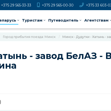
+375 29 565-33-33
+375 29 565-00-30
+375 33 603-0
еларусь
Туристам
Путеводитель
Агентствам
Город прибытия поезда: Минск
Минск - Дудутки - Хатынь - за
тынь - завод БелАЗ - В
пина
)