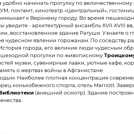
а удобно начинать прогулку по величественному
УМ, почтамт, кинотеатр «Центральный», гостиниц
римыкает к Верхнему городу. Во время пешеход
 увидите - архитектурный ансамбль XVII-XVIII вв
и, восстановленное здание Ратуши. Узнаете о г
ее чудесном явлении горожанам. По соседству 
 История города, его великие люди чудесным обр
пешеходной прогулки по живописному
Троицком
гостей музеи, сувенирные лавки, уютные кафе, к
мять о жертвах войны в Афганистане.
лодым. Наиболее плотная концентрация совреме
рец конькобежного спорта, отель Marriott. Заве
библиотеки
(внешний осмотр). Здание построе
ечества.