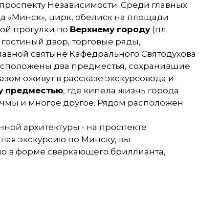
 проспекту Независимости. Среди главных
а «Минск», цирк, обелиск на площади
ной прогулки по
Верхнему городу
(пл.
, гостиный двор, торговые ряды,
лавной святыне Кафедрального Святодухова
расположены два предместья, сохранившие
азом оживут в рассказе экскурсовода и
у предместью
, где кипела жизнь города
орчмы и многое другое. Рядом расположен
нной архитектуры - на проспекте
ршая экскурсию по Минску, вы
но в форме сверкающего бриллианта,