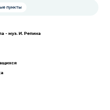
ые пункты
а - муз. И. Репина
чащихся
ка