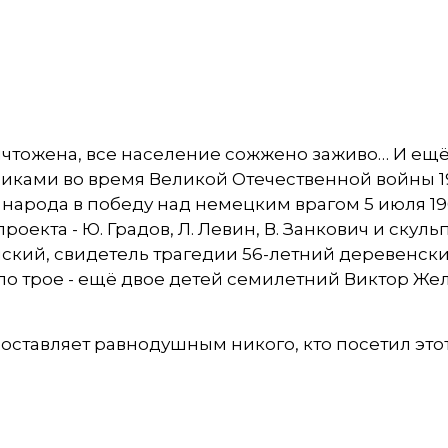
ничтожена, все население сожжено заживо… И ещ
ами во время Великой Отечественной войны 1941-
народа в победу над немецким врагом 5 июля 19
оекта - Ю. Градов, Л. Левин, В. Занкович и скул
ский, свидетель трагедии 56-летний деревенски
ло трое - ещё двое детей семилетний Виктор Же
е оставляет равнодушным никого, кто посетил это