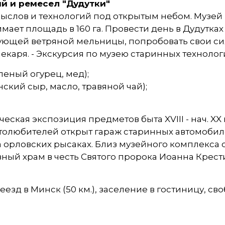
й и ремесел "Дудутки"
слов и технологий под открытым небом. Музей
ает площадь в 160 га. Провести день в Дудутках -
ующей ветряной мельницы, попробовать свои сил
екаря. - Экскурсия по музею старинных технологи
леный огурец, мед);
ский сыр, масло, травяной чай);
ская экспозиция предметов быта XVIII - нач. XX
толюбителей открыт гараж старинных автомобил
а орловских рысаках. Близ музейного комплекса
ный храм в честь Святого пророка Иоанна Крести
д в Минск (50 км.), заселение в гостиницу, сво