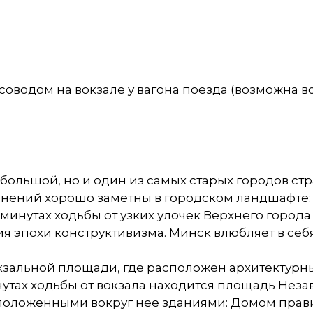
рсоводом на вокзале у вагона поезда (возможна 
большой, но и один из самых старых городов стр
менений хорошо заметны в городском ландшафте
минутах ходьбы от узких улочек Верхнего город
 эпохи конструктивизма. Минск влюбляет в себя 
кзальной площади, где расположен архитектурн
инутах ходьбы от вокзала находится площадь Нез
положенными вокруг нее зданиями: Домом прав