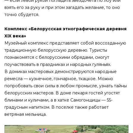
— если левой рукой погладить звездочета по лбу или
взять его за руку и при этом загадать желание, то оно
точно сбудется.
Комплекс «Белорусская этнографическая деревня
XIX века»
Музейный комплекс представляет собой воссозданную
традиционную белорусскую деревню. Туристы
познакомятся с белорусскими обрядами, смогут
поучаствовать в праздниках и народных гуляньях.
В домиках мастеровых демонстрируются народные
ремесла — кузнечное, гончарное, ткацкое. Можно
попробовать свои силы в любом промысле, узнать тайны
белорусских мастеров. В доме пекаря гостей угостят
блинами и куличами, а в хатке Самогонщицы — 55-
градусным напитком. В поселке также работает
ветряная мельница.