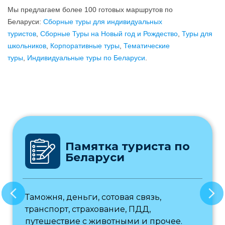
Мы предлагаем более 100 готовых маршрутов по
Беларуси:
Сборные туры для индивидуальных
туристов
,
Сборные Туры на Новый год и Рождество
,
Туры для
школьников
,
Корпоративные туры
,
Тематические
туры
,
Индивидуальные туры по Беларуси
.
Памятка туриста по
За
Беларуси
Бе
деньги, сотовая связь,
Работаем ка
, страхование, ПДД,
туристами, т
вие с животными и прочее.
корпоративн