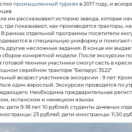
устил
промышленный туризм
в 2017 году, и вско
нцев.
ла им рассказывают историю завода, которая нача
, где показывают, как производятся тракторы, н
 В рамках отдельной программы посетители могут
одеваются в специальную униформу и помогают м
ть другие несложные задания. В конце им выдае
в сборке конкретной модели. После экскурсии п
 готовой техники участники смогут сесть в кресл
щном серийном тракторе "Беларус 3522".
ный возраст участников экскурсии - 9 лет. Кром
ься один взрослый. Экскурсии проводятся по у
ждающего. Необходима предварительная регистр
ом, испанском и немецком языках.
ь: дети 9-18 лет: 10 рублей; студенты дневных отд
иностранцы: 23 рублей; дети-иностранцы: 11,50 ру