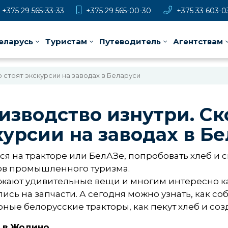
+375 29 565-33-33
+375 29 565-00-30
+375 33 603-0
еларусь
Туристам
Путеводитель
Агентствам
 стоят экскурсии на заводах в Беларуси
изводство изнутри. Ск
курсии на заводах в Б
ся на тракторе или БелАЗе, попробовать хлеб и сы
ов промышленного туризма.
жают удивительные вещи и многим интересно ка
ись на запчасти. А сегодня можно узнать, как с
ные белорусские тракторы, как пекут хлеб и соз
 в Жодино.