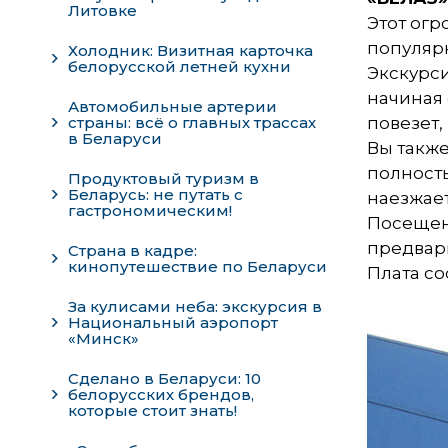
Литовке
Этот ог
популяр
Холодник: Визитная карточка
белорусской летней кухни
Экскурси
начиная 
Автомобильные артерии
страны: всё о главных трассах
повезет,
в Беларуси
Вы также
полность
Продуктовый туризм в
Беларусь: не путать с
наезжает
гастрономическим!
Посещен
предвари
Страна в кадре:
кинопутешествие по Беларуси
Плата со
За кулисами неба: экскурсия в
Национальный аэропорт
«Минск»
Сделано в Беларуси: 10
белорусских брендов,
которые стоит знать!