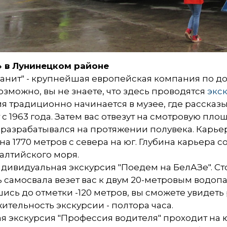
» в Лунинецком районе
анит" - крупнейшая европейская компания по д
озможно, вы не знаете, что здесь проводятся
экс
я традиционно начинается в музее, где рассказ
 с 1963 года. Затем вас отвезут на смотровую пл
разрабатывался на протяжении полувека. Карьер
 на 1770 метров с севера на юг. Глубина карьера с
алтийского моря.
ндивидуальная экскурсия "Поедем на БелАЗе". Сто
 самосвала везет вас к двум 20-метровым водопад
ись до отметки -120 метров, вы сможете увидеть
тельность экскурсии - полтора часа.
ая экскурсия "Профессия водителя" проходит н