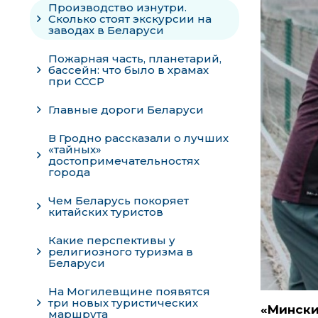
Производство изнутри.
Сколько стоят экскурсии на
заводах в Беларуси
Пожарная часть, планетарий,
бассейн: что было в храмах
при СССР
Главные дороги Беларуси
В Гродно рассказали о лучших
«тайных»
достопримечательностях
города
Чем Беларусь покоряет
китайских туристов
Какие перспективы у
религиозного туризма в
Беларуси
На Могилевщине появятся
три новых туристических
«Мински
маршрута