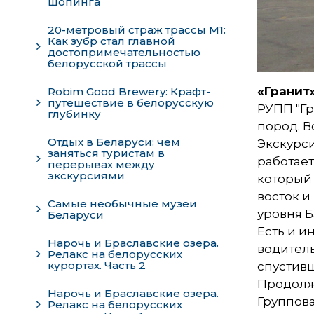
шопинга
20-метровый страж трассы М1:
Как зубр стал главной
достопримечательностью
белорусской трассы
«Гранит
Robim Good Brewery: Крафт-
путешествие в белорусскую
РУПП "Гр
глубинку
пород. В
Отдых в Беларуси: чем
Экскурси
заняться туристам в
работает
перерывах между
экскурсиями
который 
восток и
Самые необычные музеи
уровня Б
Беларуси
Есть и и
Нарочь и Браславские озера.
водитель
Релакс на белорусских
курортах. Часть 2
спустивш
Продолжи
Нарочь и Браславские озера.
Группов
Релакс на белорусских