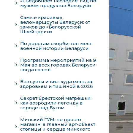
«Съедобное» наследие: гид по
музеям продуктов Беларуси
Самые красивые
веломаршруты Беларуси: от
замков до «Белорусской
Швейцарии»
По дорогам скорби: топ мест
военной истории Беларуси
Программа мероприятий на 9
Мая во всех городах Беларуси:
когда салют!
Без суеты и виз: куда ехать за
здоровьем и тишиной в 2026
Секрет брестской матрёшки:
как возродили легенду в
городе над Бугом
Минский ГУМ: не просто
магазин, а главный арт-объект
столицы и сердце минского