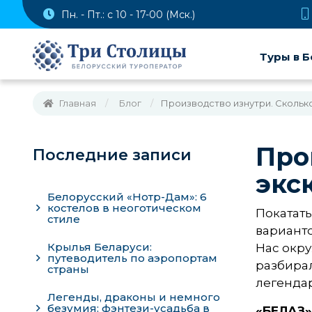
Пн. - Пт.: с 10 - 17-00 (Мск.)
Туры в Б
Главная
Блог
Производство изнутри. Сколько
Про
Последние записи
экс
Белорусский «Нотр-Дам»: 6
костелов в неоготическом
Покатать
стиле
вариант
Крылья Беларуси:
Нас окру
путеводитель по аэропортам
разбирал
страны
легендар
Легенды, драконы и немного
безумия: фэнтези-усадьба в
«БЕЛАЗ»