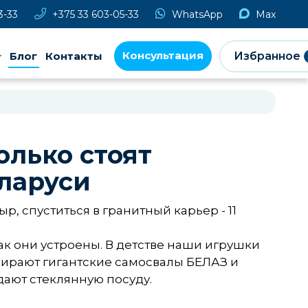
3-33
+375 33 603-05-33
WhatsApp
Max
Консультация
Блог
Контакты
Избранное
олько стоят
еларуси
р, спуститься в гранитный карьер - 11
к они устроены. В детстве наши игрушки
обирают гигантские самосвалы БЕЛАЗ и
дают стеклянную посуду.