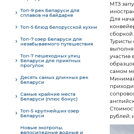
МТЗ зап
Топ-9 рек Беларуси для
иностра
сплавов на байдарке
Для нача
конвейер
Топ-5 блюд белорусской кухни
сборкой.
Топ-7 озер Беларуси для
Туристы 
незабываемого путешествия
выполня
Топ-7 пешеходных улиц
участие 
Беларуси для приятных
образцов
прогулок
самом мо
Десять самых длинных рек
Минималь
Беларуси
приходит
сопрово
Самые крайние места
Беларуси (плюс бонус)
английск
Стоимост
Топ-5 крупнейших озер
Беларуси
рублей; 
Новые экотропы,
велосипедные водные и