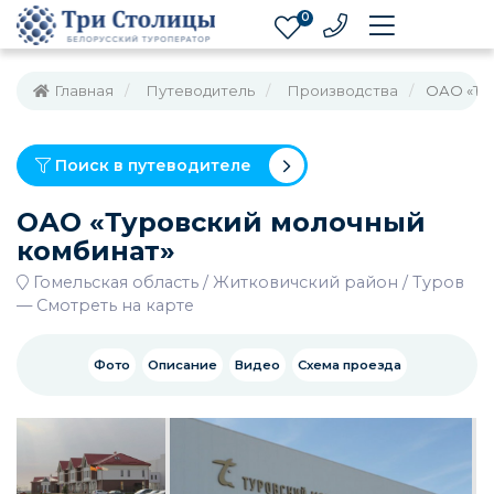
0
Главная
Путеводитель
Производства
ОАО «Ту
Поиск в путеводителе
ОАО «Туровский молочный
комбинат»
Гомельская область
Житковичский район
Туров
—
Смотреть на карте
Фото
Описание
Видео
Схема проезда