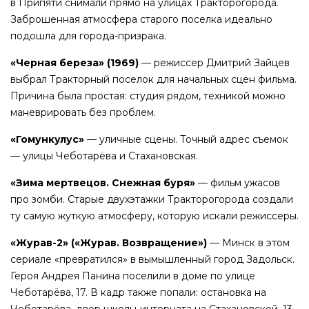
в Припяти снимали прямо на улицах Тракторогорода.
Заброшенная атмосфера старого поселка идеально
подошла для города-призрака.
«Черная береза» (1969)
— режиссер Дмитрий Зайцев
выбрал Тракторный поселок для начальных сцен фильма.
Причина была простая: студия рядом, техникой можно
маневрировать без проблем.
«Гомункулус»
— уличные сцены. Точный адрес съемок
— улицы Чеботарёва и Стахановская.
«Зима мертвецов. Снежная буря»
— фильм ужасов
про зомби. Старые двухэтажки Тракторогорода создали
ту самую жуткую атмосферу, которую искали режиссеры.
«Журав-2» («Журав. Возвращение»)
— Минск в этом
сериале «превратился» в вымышленный город Задольск.
Героя Андрея Панина поселили в доме по улице
Чеботарёва, 17. В кадр также попали: остановка на
Чеботарёва, двор школы-интерната на Стахановской, 13,