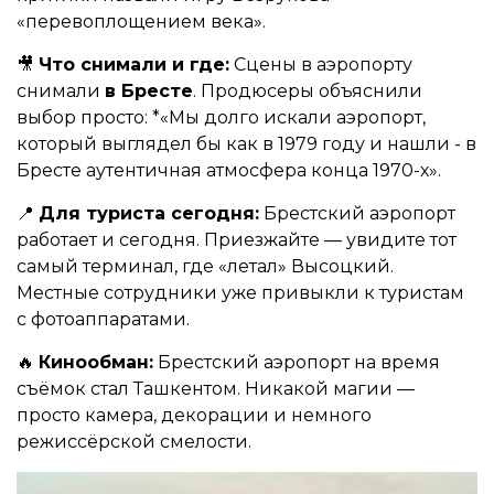
«перевоплощением века».
🎥
Что снимали и где:
Сцены в аэропорту
снимали
в Бресте
. Продюсеры объяснили
выбор просто:
*
«Мы долго искали аэропорт,
который выглядел бы как в 1979 году и нашли - в
Бресте аутентичная атмосфера конца 1970-х».
📍
Для туриста сегодня:
Брестский аэропорт
работает и сегодня. Приезжайте — увидите тот
самый терминал, где «летал» Высоцкий.
Местные сотрудники уже привыкли к туристам
с фотоаппаратами.
🔥
Кинообман:
Брестский аэропорт на время
съёмок стал Ташкентом. Никакой магии —
просто камера, декорации и немного
режиссёрской смелости.