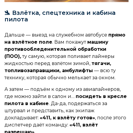
🛬 Взлётка, спецтехника и кабина
пилота
Дальше — выезд на служебном автобусе
прямо
на взлётное поле
. Вам покажут
машину
противообледенительной обработки
(ПОО),
ту самую, которая поливает лайнеры
жидкостью перед взлётом зимой,
т
ягачи,
топливозаправщики, амбулифты
— всю ту
технику, которая обычно мелькает за окном.
А затем — подъём к одному из авиалайнеров,
где можно зайти в салон и…
посидеть в кресле
пилота в кабине
. Да-да, подержаться за
штурвал и представить, как
экипаж
докладывает:
«411, к взлёту готов»
, после этого
диспетчер даёт команду:
«411, взлёт
разрешаю»