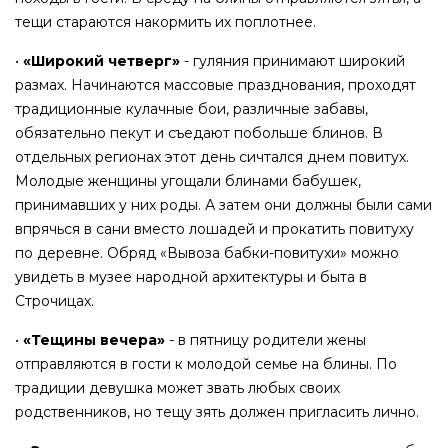
тещи стараются накормить их поплотнее.
•
«Широкий четверг»
- гуляния принимают широкий
размах. Начинаются массовые празднования, проходят
традиционные кулачные бои, различные забавы,
обязательно пекут и съедают побольше блинов. В
отдельных регионах этот день сичтался днем повитух.
Молодые женщины угощали блинами бабушек,
принимавших у них роды. А затем они должны были сами
впрячься в сани вместо лошадей и прокатить повитуху
по деревне. Обряд «Вывоза бабки-повитухи» можно
увидеть в музее народной архитектуры и быта в
Строчицах.
•
«Тещины вечера»
- в пятницу родители жены
отправляются в гости к молодой семье на блины. По
традиции девушка может звать любых своих
родственников, но тещу зять должен пригласить лично.