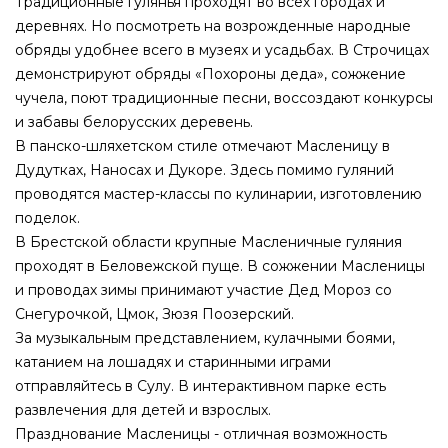
Традиционные гулянья проходят во всех городах и
деревнях. Но посмотреть на возрожденные народные
обряды удобнее всего в музеях и усадьбах. В Строчицах
демонстрируют обряды «Похороны деда», сожжение
чучела, поют традиционные песни, воссоздают конкурсы
и забавы белорусских деревень.
В панско-шляхетском стиле отмечают Масленицу в
Дудутках, Наносах и Дукоре. Здесь помимо гуляний
проводятся мастер-классы по кулинарии, изготовлению
поделок.
В Брестской области крупные Масленичные гуляния
проходят в Беловежской пуще. В сожжении Масленицы
и проводах зимы принимают участие Дед Мороз со
Снегурочкой, Цмок, Зюзя Поозерский.
За музыкальным представлением, кулачными боями,
катанием на лошадях и старинными играми
отправляйтесь в Сулу. В интерактивном парке есть
развлечения для детей и взрослых.
Празднование Масленицы - отличная возможность