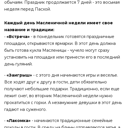
обычаям. Праздник продолжается 7 дней - это восьмая
неделя перед Пасхой.
Каждый день Масленичной недели имеет свое
название и традиции:
•
«Встреча»
- в понедельник готовятся праздничные
площадки, открываются ярмарки. В этот день должна
быть готова кукла Масленицы - чучело могут сразу
установить на площадке или принести его в последний
день гуляний.
•
«Заигрыш»
- с этого дня начинаются игры и веселье.
Все ходят друг к другу в гости, дети обязательно
получают небольшие подарки. Традиционно, если еще
лежит снег, во вторник Масленичной недели нужно
прокатиться с горки. А незамужние девушки в этот день
гадают на суженого.
•
«Лакомка»
- начинаются традиционные семейные
походы в гости. В среду на блины отправляются зятья, а