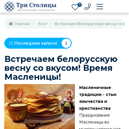
0
Главная
Блог
Встречаем белорусскую весну со вк
Последние записи
Встречаем белорусскую
весну со вкусом! Время
Масленицы!
Масленичные
традиции - стык
язычества и
христианства
Празднование
Масленицы во