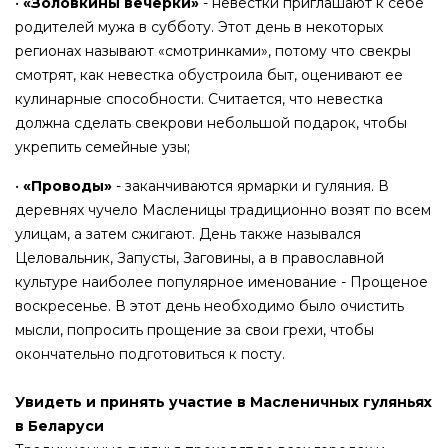
•
«Золовкины вечерки»
- невестки приглашают к себе
родителей мужа в субботу. Этот день в некоторых
регионах называют «смотринками», потому что свекры
смотрят, как невестка обустроила быт, оценивают ее
кулинарные способности. Считается, что невестка
должна сделать свекрови небольшой подарок, чтобы
укрепить семейные узы;
•
«Проводы»
- заканчиваются ярмарки и гуляния. В
деревнях чучело Масленицы традиционно возят по всем
улицам, а затем сжигают. День также назывался
Целовальник, Запусты, Заговины, а в православной
культуре наиболее популярное именование - Прощеное
воскресенье. В этот день необходимо было очистить
мысли, попросить прощение за свои грехи, чтобы
окончательно подготовиться к посту.
Увидеть и принять участие в Масленичных гуляньях
в Беларуси