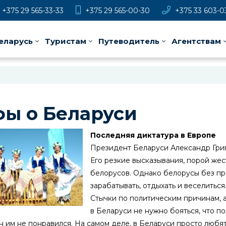
+375 29 565-33-33
+375 29 565-00-30
+375 33 603-0
еларусь
Туристам
Путеводитель
Агентствам
ы о Беларуси
Последняя диктатура в Европе
Президент Беларуси Александр Григ
Его резкие высказывания, порой же
белорусов. Однако белорусы без пр
зарабатывать, отдыхать и веселиться
Стычки по политическим причинам, 
в Беларуси не нужно бояться, что п
 он им не понравился. На самом деле, в Беларуси просто любя