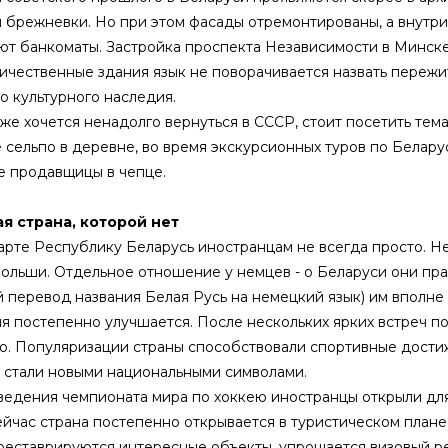
 брежневки. Но при этом фасады отремонтированы, а внутри
т банкоматы. Застройка проспекта Независимости в Минске
ичественные здания язык не поворачивается назвать пережи
о культурного наследия.
 же хочется ненадолго вернуться в СССР, стоит посетить тем
сельпо в деревне, во время экскурсионных туров по Беларус
е продавщицы в чепце.
я страна, которой нет
арте Республику Беларусь иностранцам не всегда просто. Н
ольши. Отдельное отношение у немцев - о Беларуси они пра
 перевод названия Белая Русь на немецкий язык) им вполне 
я постепенно улучшается. После нескольких ярких встреч п
. Популяризации страны способствовали спортивные достиж
 стали новыми национальными символами.
едения чемпионата мира по хоккею иностранцы открыли для
ейчас страна постепенно открывается в туристическом план
реставрируются интересные объекты, упрощается визовый р