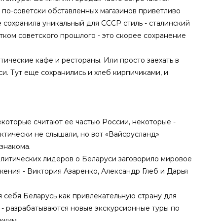
 по-советски обставленных магазинов приветливо
 сохранила уникальный для СССР стиль - сталинский
тком советского прошлого - это скорее сохранение
атические кафе и рестораны. Или просто заехать в
и. Тут еще сохранились и хлеб кирпичиками, и
екоторые считают ее частью России, некоторые -
ктически не слышали, но вот «Вайсрусланд»
знакома.
олитических лидеров о Беларуси заговорило мировое
ения - Виктория Азаренко, Александр Глеб и Дарья
 себя Беларусь как привлекательную страну для
е - разрабатываются новые экскурсионные туры по
ежим.