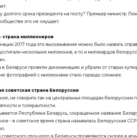
ет.
у долгого срока президента на посту? Премьер-министр Люкс
ообществе это не смущает.
- страна миллионеров
ации 2017 года это высказывание можно было назвать спра
остигали нескольких миллионов, а то и миллиардов белорусс
яч.
а в Беларуси провели деноминацию и убрали от старых купюр
ме фотографией с миллионами стало гораздо сложнее.
я советская страна Белоруссия
ное, не говорить так на центральных площадях белорусских г
ягкости и толерантности.
ывается Республика Беларусь, сокращенное название Белар
ное - в советское время страна называлась Белорусская ССР,
но.
советского прошлого в Беларуси проявляются скорее в архи