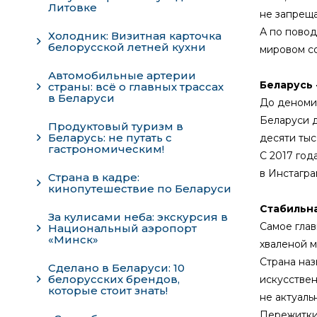
Литовке
не запреща
А по повод
Холодник: Визитная карточка
белорусской летней кухни
мировом с
Автомобильные артерии
Беларусь 
страны: всё о главных трассах
в Беларуси
До деномин
Беларуси д
Продуктовый туризм в
Беларусь: не путать с
десяти тыс
гастрономическим!
С 2017 год
в Инстагра
Страна в кадре:
кинопутешествие по Беларуси
Стабильна
За кулисами неба: экскурсия в
Самое глав
Национальный аэропорт
«Минск»
хваленой м
Страна наз
Сделано в Беларуси: 10
белорусских брендов,
искусствен
которые стоит знать!
не актуаль
Пережитки 