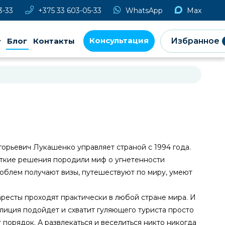
3-33
+375 33 603-05-33
WhatsApp
Max
Консультация
Блог
Контакты
Избранное
орьевич Лукашенко управляет страной с 1994 года.
сткие решения породили миф о угнетенности
облем получают визы, путешествуют по миру, умеют
.
аресты проходят практически в любой стране мира. И
олиция подойдет и схватит гуляющего туриста просто
т порядок. А развлекаться и веселиться никто никогда