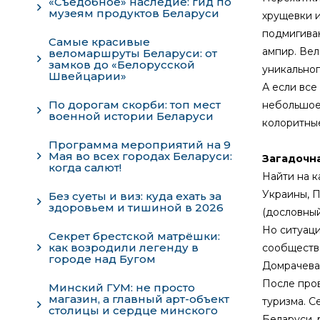
«Съедобное» наследие: гид по
музеям продуктов Беларуси
хрущевки и
подмигиваю
Самые красивые
ампир. Вел
веломаршруты Беларуси: от
замков до «Белорусской
уникальног
Швейцарии»
А если все
По дорогам скорби: топ мест
небольшое 
военной истории Беларуси
колоритны
Программа мероприятий на 9
Мая во всех городах Беларуси:
Загадочна
когда салют!
Найти на к
Украины, П
Без суеты и виз: куда ехать за
здоровьем и тишиной в 2026
(дословный
Но ситуаци
Секрет брестской матрёшки:
как возродили легенду в
сообщество
городе над Бугом
Домрачева
После пров
Минский ГУМ: не просто
магазин, а главный арт-объект
туризма. С
столицы и сердце минского
Беларуси, 