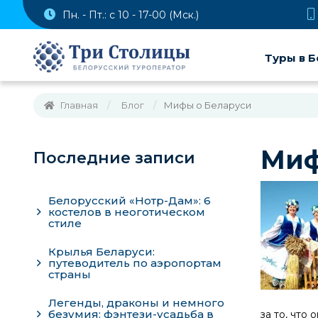
Пн. - Пт.: с 10 - 17-00 (Мск.)
Туры в Б
Главная
Блог
Мифы о Беларуси
Миф
Последние записи
Белорусский «Нотр-Дам»: 6
костелов в неоготическом
стиле
Крылья Беларуси:
путеводитель по аэропортам
страны
Легенды, драконы и немного
безумия: фэнтези-усадьба в
за то, что