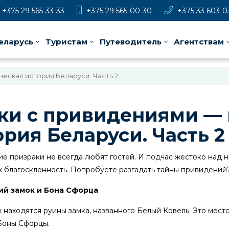
+375 29 565-33-33
+375 29 565-00-30
+375 33 603-0
еларусь
Туристам
Путеводитель
Агентствам
еская история Беларуси. Часть 2
ки с привидениями —
ория Беларуси. Часть 2
е призраки не всегда любят гостей. И подчас жестоко над н
х благосклонность. Попробуете разгадать тайны привидений
ий замок и Бона Сфорца
 находятся руины замка, названного Белый Ковель. Это мест
Боны Сфорцы.