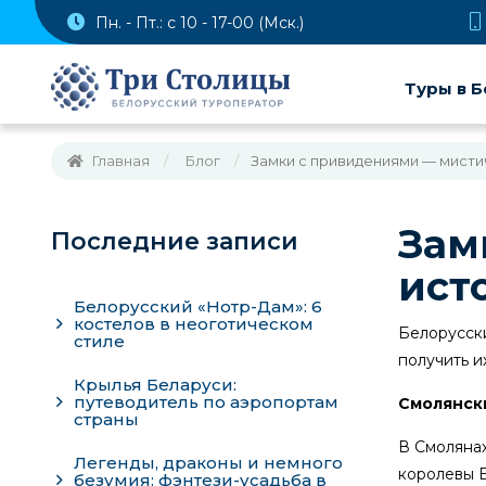
Пн. - Пт.: с 10 - 17-00 (Мск.)
Туры в Б
Главная
Блог
Замки с привидениями — мистич
Зам
Последние записи
ист
Белорусский «Нотр-Дам»: 6
костелов в неоготическом
Белорусски
стиле
получить и
Крылья Беларуси:
путеводитель по аэропортам
Смолянск
страны
В Смолянах
Легенды, драконы и немного
королевы 
безумия: фэнтези-усадьба в