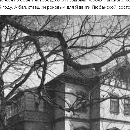
4 году. А бал, ставший роковым для Ядвиги Любанской, состоя