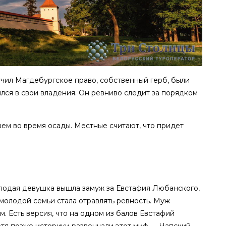
лучил Магдебургское право, собственный герб, были
лся в свои владения. Он ревниво следит за порядком
шем во время осады. Местные считают, что придет
лодая девушка вышла замуж за Евстафия Любанского,
 молодой семьи стала отравлять ревность. Муж
 Есть версия, что на одном из балов Евстафий
отя позже историки развенчали этот миф — Чапский