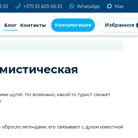
3-33
+375 33 603-05-33
WhatsApp
Max
Консультация
Блог
Контакты
Избранное
 мистическая
ими шутят. Но возможно, какой-то турист сможет
?
о обросло легендами, его связывают с духом известной