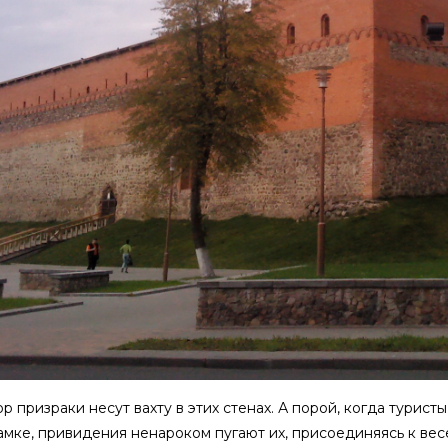
ор призраки несут вахту в этих стенах. А порой, когда турис
мке, привидения ненароком пугают их, присоединяясь к вес