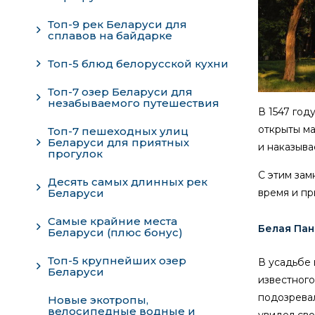
Топ-9 рек Беларуси для
сплавов на байдарке
Топ-5 блюд белорусской кухни
Топ-7 озер Беларуси для
незабываемого путешествия
В 1547 год
открыты ма
Топ-7 пешеходных улиц
Беларуси для приятных
и наказыва
прогулок
С этим зам
Десять самых длинных рек
время и пр
Беларуси
Самые крайние места
Белая Пан
Беларуси (плюс бонус)
Топ-5 крупнейших озер
В усадьбе
Беларуси
известного
подозревал
Новые экотропы,
велосипедные водные и
увидел сво