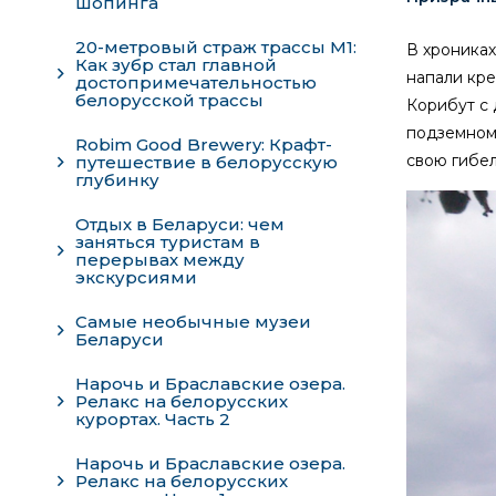
шопинга
20-метровый страж трассы М1:
В хрониках
Как зубр стал главной
напали кре
достопримечательностью
белорусской трассы
Корибут с 
подземному
Robim Good Brewery: Крафт-
свою гибел
путешествие в белорусскую
глубинку
Отдых в Беларуси: чем
заняться туристам в
перерывах между
экскурсиями
Самые необычные музеи
Беларуси
Нарочь и Браславские озера.
Релакс на белорусских
курортах. Часть 2
Нарочь и Браславские озера.
Релакс на белорусских