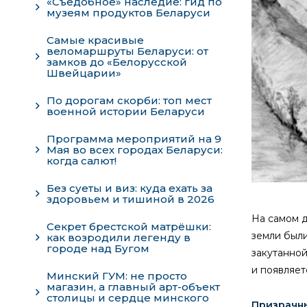
«Съедобное» наследие: гид по
музеям продуктов Беларуси
Самые красивые
веломаршруты Беларуси: от
замков до «Белорусской
Швейцарии»
По дорогам скорби: топ мест
военной истории Беларуси
Программа мероприятий на 9
Мая во всех городах Беларуси:
когда салют!
Без суеты и виз: куда ехать за
здоровьем и тишиной в 2026
На самом д
Секрет брестской матрёшки:
земли были
как возродили легенду в
городе над Бугом
закутанной
и появляе
Минский ГУМ: не просто
магазин, а главный арт-объект
столицы и сердце минского
Призрачн