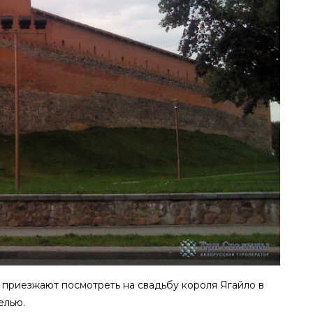
ты приезжают посмотреть на свадьбу короля Ягайло в
елью.