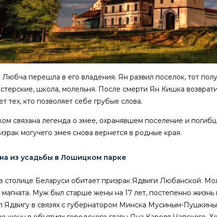
у Любча перешла в его владения. Ян развил поселок, тот по
стерские, школа, молельня. После смерти Ян Кишка возврати
ет тех, кто позволяет себе грубые слова.
ком связана легенда о змее, охранявшем поселение и погиб
израк могучего змея снова вернется в родные края.
на из усадьбы в Лошицком парке
 в столице Беларуси обитает призрак Ядвиги Любанской. Мо
 магната. Муж был старше жены на 17 лет, постепенно жизнь
 Ядвигу в связях с губернатором Минска Мусиным-Пушкиным.
ю жену в объятиях городского главы Яна Кароля Чапского. Х