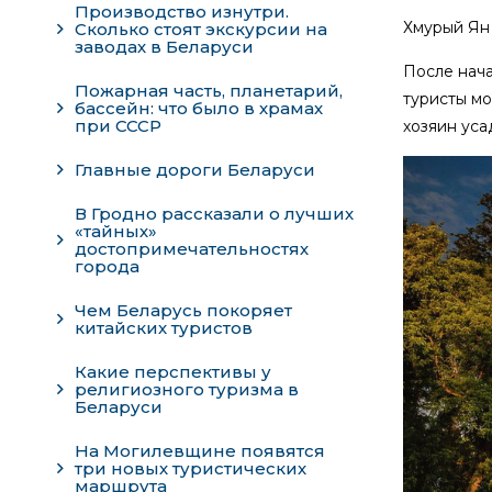
Производство изнутри.
Хмурый Ян
Сколько стоят экскурсии на
заводах в Беларуси
После нача
Пожарная часть, планетарий,
туристы мо
бассейн: что было в храмах
при СССР
хозяин уса
Главные дороги Беларуси
В Гродно рассказали о лучших
«тайных»
достопримечательностях
города
Чем Беларусь покоряет
китайских туристов
Какие перспективы у
религиозного туризма в
Беларуси
На Могилевщине появятся
три новых туристических
маршрута