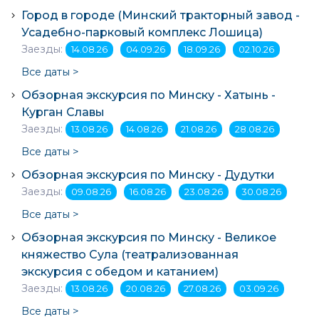
Город в городе (Минский тракторный завод -
Усадебно-парковый комплекс Лошица)
Заезды:
14.08.26
04.09.26
18.09.26
02.10.26
Все даты >
Обзорная экскурсия по Минску - Хатынь -
Курган Славы
Заезды:
13.08.26
14.08.26
21.08.26
28.08.26
Все даты >
Обзорная экскурсия по Минску - Дудутки
Заезды:
09.08.26
16.08.26
23.08.26
30.08.26
Все даты >
Обзорная экскурсия по Минску - Великое
княжество Сула (театрализованная
экскурсия с обедом и катанием)
Заезды:
13.08.26
20.08.26
27.08.26
03.09.26
Все даты >