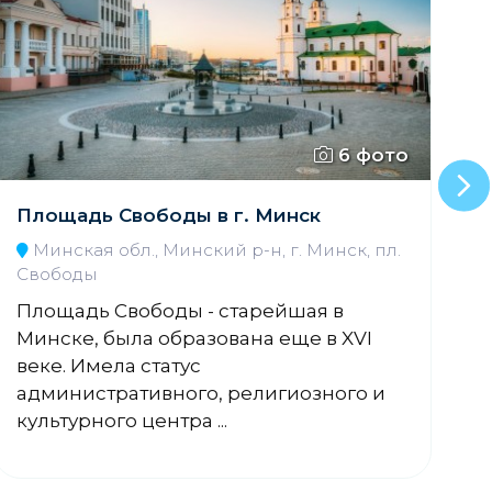
6 фото
Площадь Свободы в г. Минск
В
Минская обл., Минский р-н, г. Минск, пл.
Свободы
К
Площадь Свободы - старейшая в
С
Минске, была образована еще в XVI
н
веке. Имела статус
А
административного, религиозного и
с
культурного центра ...
11