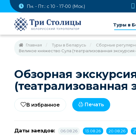
Пн. - Пт.: с 10 - 17-00 (Мск.)
Туры в Б
Главная
Туры в Беларусь
Cборные регулярны
Великое княжество Сула (театрализованная экскурсия 
Обзорная экскурсия
(театрализованная 
Печать
В избранное
Даты заездов:
06.08.26
13.08.26
20.08.26
2