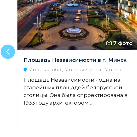
то
7 фото
и
Площадь Независимости в г. Минск
Минская обл., Минский р-н, г. Минск
,
Площадь Независимости - одна из
старейших площадей белорусской
столицы. Она была спроектирована в
1933 году архитектором ...
й
нь