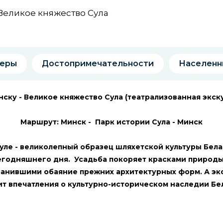
Великое княжество Сула
еры
Достопримечательности
Населенн
ску - Великое княжество Сула (театрализованная экск
Маршрут: Минск - Парк истории Сула - Минск
ле - великолепный образец шляхетской культуры Белар
егодняшнего дня. Усадьба покоряет красками природ
ранившими обаяние прежних архитектурных форм. А э
т впечатления о культурно-историческом наследии Б