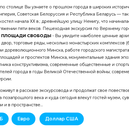
по столице Вы узнаете о прошлом города в широких историч
мперия, Советская Белоруссия и Республика Беларусь — тако
 костел начала ХХ в.; древнейшую улицу Немигу, что начинал
отяжении пяти веков. Пешеходная экскурсия по Верхнему го
-
ПЛОЩАДИ СВОБОДЫ
- Вы увидите наиболее ценные архи
й двор, торговые ряды, несколько монастырских комплексов (б
ни дореволюционного Минска, работе городского магистрата
лощадей и проспектов Минска, монументальные здания эпох
тника конструктивизма, современные общественные и спорт
ителей города в годы Великой Отечественной войны; совре
урсии.
 оживут в рассказе экскурсовода и продолжат свое повеств
да позапрошлого века и куда сегодня влекут гостей музеи, су
и и в пространстве…
Б
Евро
Доллар США