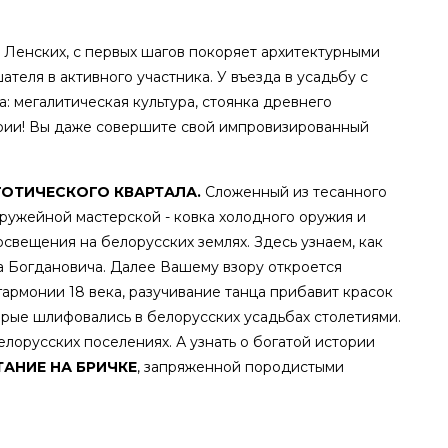
а Ленских, с первых шагов покоряет архитектурными
теля в активного участника. У въезда в усадьбу с
: мегалитическая культура, стоянка древнего
тории! Вы даже совершите свой импровизированный
ГОТИЧЕСКОГО КВАРТАЛА.
Сложенный из тесанного
ружейной мастерской - ковка холодного оружия и
освещения на белорусских землях. Здесь узнаем, как
а Богдановича. Далее Вашему взору откроется
армонии 18 века, разучивание танца прибавит красок
орые шлифовались в белорусских усадьбах столетиями.
елорусских поселениях. А узнать о богатой истории
ТАНИЕ НА БРИЧКЕ
, запряженной породистыми