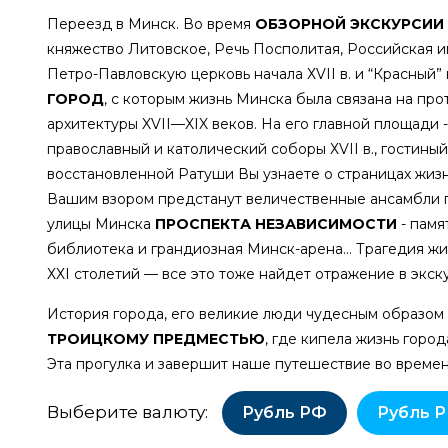
Переезд в Минск. Во время
ОБЗОРНОЙ ЭКСКУРСИИ
княжество Литовское, Речь Посполитая, Российская и
Петро-Павловскую церковь начала ХVII в. и “Красный”
ГОРОД
, с которым жизнь Минска была связана на пр
архитектуры XVII—XIX веков. На его главной площади 
православный и католический соборы ХVII в., гостины
восстановленной Ратуши Вы узнаете о страницах жиз
Вашим взором предстанут величественные ансамбли п
улицы Минска
ПРОСПЕКТА НЕЗАВИСИМОСТИ
- памя
библиотека и грандиозная Минск-арена… Трагедия ж
ХХI столетий — все это тоже найдет отражение в экск
История города, его великие люди чудесным образом
ТРОИЦКОМУ ПРЕДМЕСТЬЮ
, где кипела жизнь горо
Эта прогулка и завершит наше путешествие во времен
Выберите валюту:
Рубль РФ
Рубль Р