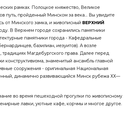
еских рамках. Полоцкое княжество, Великое
в путь, пройденный Минском за века... Вы увидите
ась от Минского замка, и живописный
ВЕРХНИЙ
роду. В Верхнем городе сохранились памятники
тектурные памятники города - Кафедральные
ернардинцев, базилиан, иезуитов). А возле
, традициях Магдебургского права. Далее перед
и конструктивизма, знаменитый ансамбль главной
ивные сооружения - оригинальная Национальная
менный, динамично развивающийся Минск рубежа ХХ—
ование во время пешеходной прогулки по живописному
венирные лавки, уютные кафе, корчмы и многое другое.