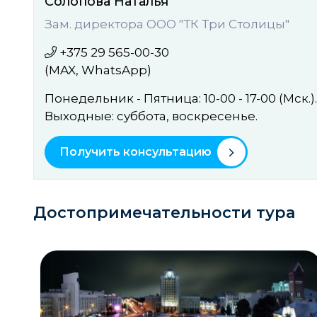
Солопова Наталья
Зам. директора ООО "ТК Три Столицы"
+375 29 565-00-30
(MAX, WhatsApp)
Понедельник - Пятница: 10-00 - 17-00 (Мск.).
Выходные: cуббота, воcкресенье.
Получить консультацию
Достопримечательности тура