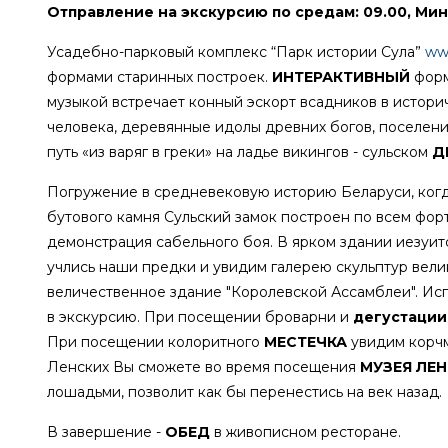
Отправление на экскурсию по средам: 09.00, Минс
Усадебно-парковый комплекс “Парк истории Сула”
ww
формами старинных построек.
ИНТЕРАКТИВНЫЙ
форм
музыкой встречает конный эскорт всадников в историч
человека, деревянные идолы древних богов, поселени
путь «из варяг в греки» на ладье викингов - сульском
Д
Погружение в средневековую историю Беларуси, когда
бутового камня Сульский замок построен по всем фо
демонстрация сабельного боя. В ярком здании иезуи
учлись наши предки и увидим галерею скульптур вели
величественное здание "Королевской Ассамблеи". Исп
в экскурсию. При посещении броварни и
дегустации
При посещении колоритного
МЕСТЕЧКА
увидим корчм
Ленских Вы сможете во время посещения
МУЗЕЯ ЛЕ
лошадьми, позволит как бы перенестись на век назад.
В завершение -
ОБЕД
в живописном ресторане.