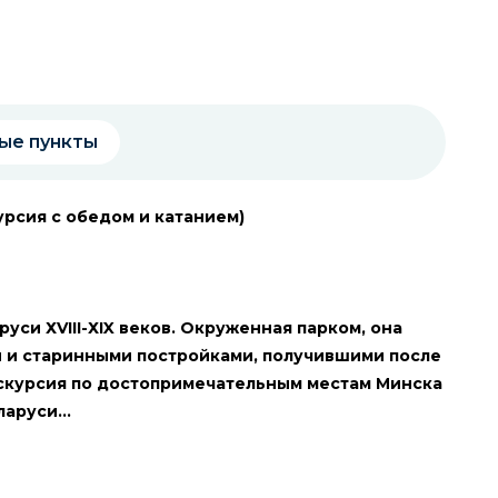
ые пункты
урсия с обедом и катанием)
уси ХVIII-ХIX веков. Окруженная парком, она
ы и старинными постройками, получившими после
кскурсия по достопримечательным местам Минска
еларуси…