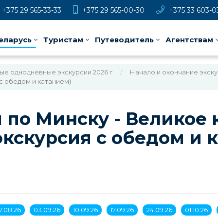
+375 29 565-33-33
+375 29 565-00-30
+375 33 603-0
еларусь
Туристам
Путеводитель
Агентствам
е однодневные экскурсии 2026 г.
Начало и окончание экскур
с обедом и катанием)
 по Минску - Великое 
экскурсия с обедом и 
7.08.26
03.09.26
10.09.26
17.09.26
24.09.26
01.10.26