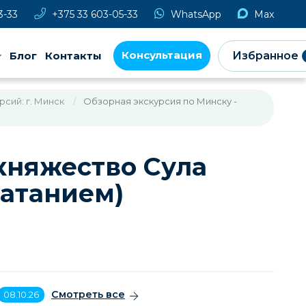
3-33
+375 33 603-05-33
WhatsApp
Max
Консультация
Блог
Контакты
Избранное
сий: г. Минск
Обзорная экскурсия по Минску -
княжество Сула
катанием)
Смотреть все
08.10.26