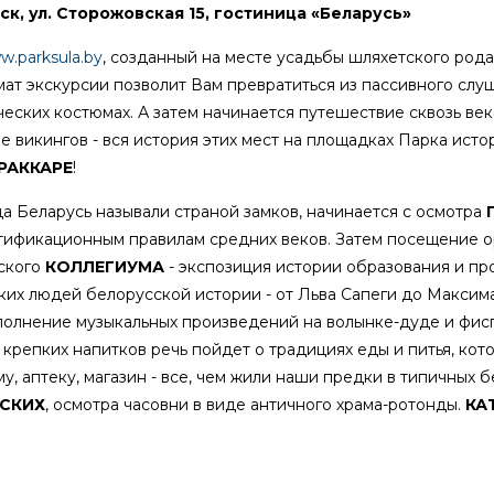
к, ул. Сторожовская 15, гостиница «Беларусь»
w.parksula.by
, созданный на месте усадьбы шляхетского род
ат экскурсии позволит Вам превратиться из пассивного слуша
еских костюмах. А затем начинается путешествие сквозь века
е викингов - вся история этих мест на площадках Парка ис
РАККАРЕ
!
 Беларусь называли страной замков, начинается с осмотра
ртификационным правилам средних веков. Затем посещение о
тского
КОЛЛЕГИУМА
- экспозиция истории образования и пр
ких людей белорусской истории - от Льва Сапеги до Максим
олнение музыкальных произведений на волынке-дуде и фисг
крепких напитков речь пойдет о традициях еды и питья, кот
у, аптеку, магазин - все, чем жили наши предки в типичных б
НСКИХ
, осмотра часовни в виде античного храма-ротонды.
КА