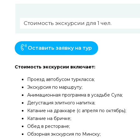
Стоимость экскурсии для 1 чел.
Оставить заявку на тур
Сто­и­мость экс­кур­сии вклю­ча­ет:
Проезд ав­то­бу­сом турк­ласса;
Экс­кур­сия по марш­ру­ту;
Анимационная программа в усадьбе Сула;
Дегустация элитного напитка;
Катание на драккаре (с апреля по октябрь);
Катание на бричке;
Обед в ресторане;
Обзорная экскурсия по Минску;