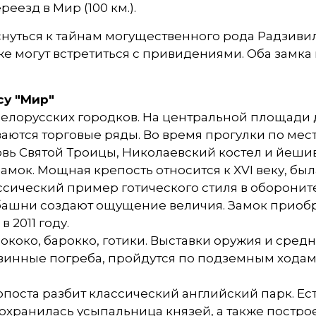
еезд в Мир (100 км.).
нуться к тайнам могущественного рода Радзивил
е могут встретиться с привидениями. Оба замка
су "Мир"
елорусских городков. На центральной площади 
ются торговые ряды. Во время прогулки по мест
вь Святой Троицы, Николаевский костел и йешив
мок. Мощная крепость относится к XVI веку, был
ссический пример готического стиля в оборонит
башни создают ощущение величия. Замок приобр
 2011 году.
рококо, барокко, готики. Выставки оружия и сре
 винные погреба, пройдутся по подземным ходам
поста разбит классический английский парк. Ест
Сохранилась усыпальница князей, а также постро