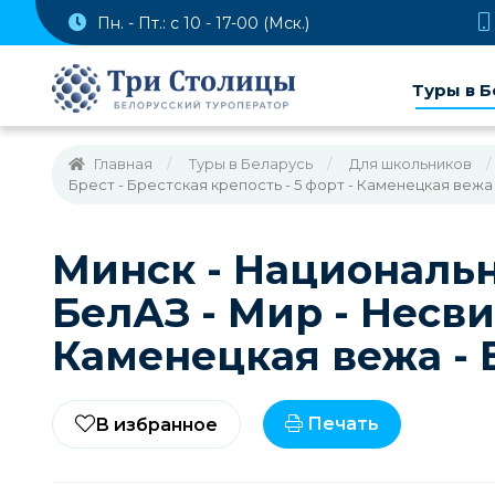
Пн. - Пт.: с 10 - 17-00 (Мск.)
Туры в Б
Главная
Туры в Беларусь
Для школьников
Брест - Брестская крепость - 5 форт - Каменецкая веж
Минск - Национальн
БелАЗ - Мир - Несвиж
Каменецкая вежа -
Печать
В избранное