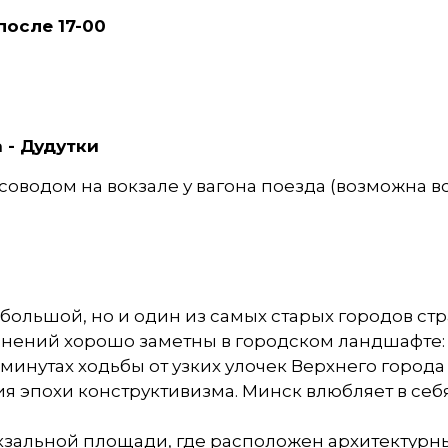
после 17-00
 - Дудутки
рсоводом на вокзале у вагона поезда (возможна 
большой, но и один из самых старых городов стр
менений хорошо заметны в городском ландшафте
минутах ходьбы от узких улочек Верхнего город
 эпохи конструктивизма. Минск влюбляет в себя 
кзальной площади, где расположен архитектурн