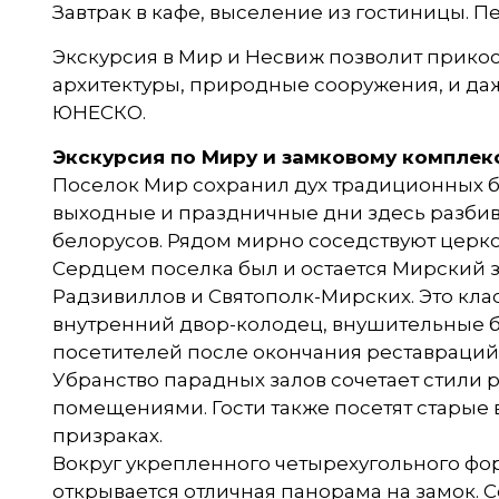
Завтрак в кафе, выселение из гостиницы. Пер
Экскурсия в Мир и Несвиж позволит прикос
архитектуры, природные сооружения, и даж
ЮНЕСКО.
Экскурсия по Миру и замковому комплек
Поселок Мир сохранил дух традиционных б
выходные и праздничные дни здесь разбива
белорусов. Рядом мирно соседствуют церко
Сердцем поселка был и остается Мирский за
Радзивиллов и Святополк-Мирских. Это кла
внутренний двор-колодец, внушительные 
посетителей после окончания реставраций в
Убранство парадных залов сочетает стили 
помещениями. Гости также посетят старые
призраках.
Вокруг укрепленного четырехугольного фор
открывается отличная панорама на замок. 