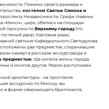
ависимости. Помимо своего размера и
ительства,
костелом Святых Симона и
 проспекту Независимости. Среди главных
а «Минск», цирк, обелиск на площади
ной прогулки по
Верхнему городу
(пл.
, гостиный двор, торговые ряды,
лавной святыне Кафедрального Святодухова
расположены два предместья, сохранившие
азом оживут в рассказе экскурсовода и
у предместью
, где кипела жизнь города
орчмы и многое другое. Рядом расположен
нной архитектуры - на проспекте
ршая экскурсию по Минску, вы
но в форме сверкающего бриллианта,