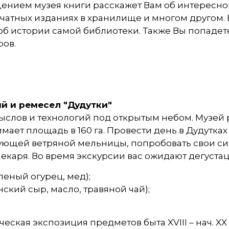
ением музея книги расскажет Вам об интересном
печатных изданиях в хранилище и многом другом.
 об истории самой библиотеки. Также Вы попадет
ров.
й и ремесел "Дудутки"
ыслов и технологий под открытым небом. Музей
ает площадь в 160 га. Провести день в Дудутках –
ующей ветряной мельницы, попробовать свои сил
каря. Во время экскурсии вас ожидают дегустации 
леный огурец, мед);
ский сыр, масло, травяной чай);
ская экспозиция предметов быта XVIII – нач. XX