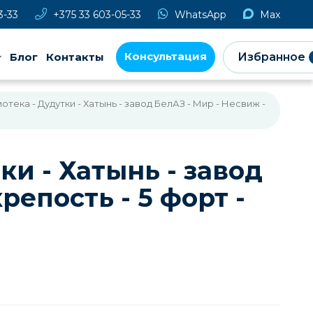
3-33
+375 33 603-05-33
WhatsApp
Max
Консультация
Блог
Контакты
Избранное
тека - Дудутки - Хатынь - завод БелАЗ - Мир - Несвиж -
и - Хатынь - завод
репость - 5 форт -