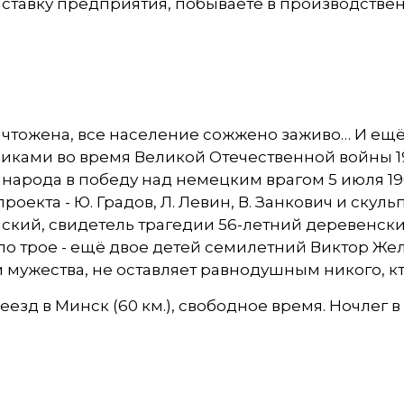
ыставку предприятия, побываете в производстве
ничтожена, все население сожжено заживо… И ещ
ами во время Великой Отечественной войны 1941-
народа в победу над немецким врагом 5 июля 19
оекта - Ю. Градов, Л. Левин, В. Занкович и скул
ский, свидетель трагедии 56-летний деревенски
ло трое - ещё двое детей семилетний Виктор Же
и мужества, не оставляет равнодушным никого, к
зд в Минск (60 км.), свободное время. Ночлег в